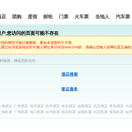
酒店
团购
度假
邮轮
门票
火车票
当地人
汽车票
用户,您访问的页面可能不存在
查找的网页可能已被删除、重命名或暂时不可用。
通过在浏览器地址栏中键入网址来访问Qunar.com的，请确认您输入的网址是正确的
的链接，继续您的访问:
酒店搜索
签证服务
上海酒店
广州酒店
深圳酒店
杭州酒店
南京酒店
成都酒店
武汉酒店
青岛酒店
大
上海机票
广州机票
海口机票
杭州机票
南京机票
成都机票
武汉机票
贵阳机票
拉