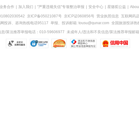
业务合作
|
加入我们
|
"严重违规失信"专项整治举报
|
安全中心
|
星骆驼公益
|
Abou
0802030542
京ICP备05021087号
京ICP证060856号
营业执照信息
互联网药品信
网投诉、咨询热线电话95117
举报、投诉邮箱: tousu@qunar.com
全国旅游投诉热线:
/算法推荐举报电话：010-59606977
未成年人/违法和不良信息/算法推荐举报邮箱：to