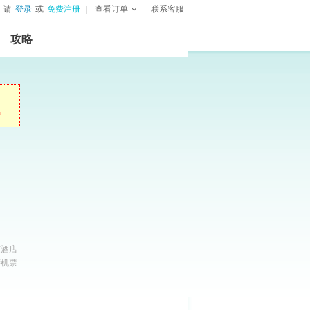
请
登录
或
免费注册
查看订单
联系客服
攻略
。
连酒店
萨机票