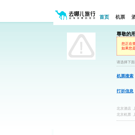
请
提
提
按
示:
示:
shift+enter
您
您
进
首页
机票
入
已
已
去
进
离
哪
入
开
网
尊敬的
网
网
智
能
站
站
您正在
导
导
导
如果您是
盲
航
航
语
音
区,
区
引
请选择下面
本
导
区
模
域
式
机票搜索
含
有
5
打折信息
个
模
块,
北京酒店
按
北京机票
下
Tab
键
浏