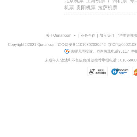
北京机票
上海机票
广州机票
海
览
机票
贵阳机票
拉萨机票
信
息
关于Qunar.com
|
业务合作
|
加入我们
|
"严重违规
Copyright ©2021 Qunar.com
京公网安备11010802030542
京ICP备050210
去哪儿网投诉、咨询热线电话95117
举报
未成年人/违法和不良信息/算法推荐举报电话：010-59606