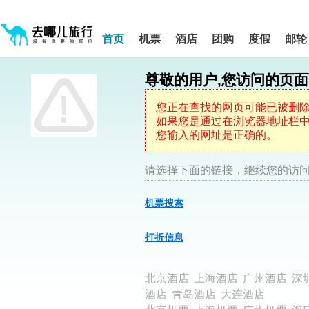
请
提
提
按
示:
示:
shift+enter
您
您
进
首页
机票
酒店
团购
度假
邮轮
入
已
已
去
进
离
哪
入
开
网
尊敬的用户,您访问的页
网
网
智
能
站
站
导
导
导
您正在查找的网页可能已被删
盲
航
航
如果您是通过在浏览器地址栏中键
语
音
区,
区
您输入的网址是正确的。
引
本
导
区
模
域
请选择下面的链接，继续您的访问
式
含
有
机票搜索
5
个
模
打折信息
块,
按
下
北京酒店
上海酒店
广州酒店
深
Tab
键
酒店
青岛酒店
大连酒店
浏