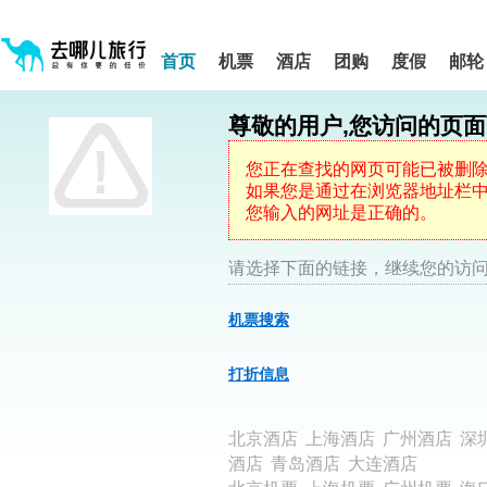
请
提
提
按
示:
示:
shift+enter
您
您
进
首页
机票
酒店
团购
度假
邮轮
入
已
已
去
进
离
哪
入
开
网
尊敬的用户,您访问的页
网
网
智
能
站
站
导
导
导
您正在查找的网页可能已被删
盲
航
航
如果您是通过在浏览器地址栏中键
语
音
区,
区
您输入的网址是正确的。
引
本
导
区
模
域
请选择下面的链接，继续您的访问
式
含
有
机票搜索
5
个
模
打折信息
块,
按
下
北京酒店
上海酒店
广州酒店
深
Tab
键
酒店
青岛酒店
大连酒店
浏