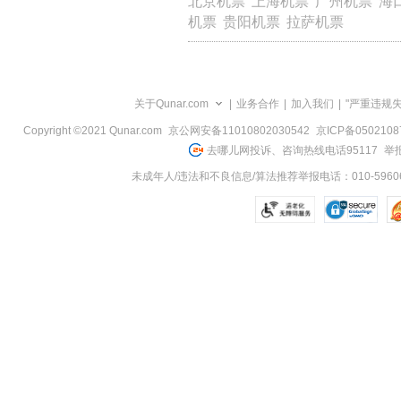
北京机票
上海机票
广州机票
海
览
机票
贵阳机票
拉萨机票
信
息
关于Qunar.com
|
业务合作
|
加入我们
|
"严重违规
Copyright ©2021 Qunar.com
京公网安备11010802030542
京ICP备050210
去哪儿网投诉、咨询热线电话95117
举报
未成年人/违法和不良信息/算法推荐举报电话：010-59606