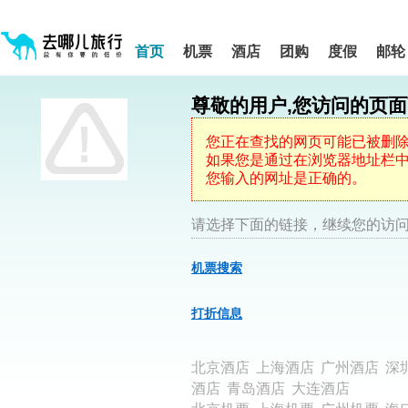
请
提
提
按
示:
示:
shift+enter
您
您
进
首页
机票
酒店
团购
度假
邮轮
入
已
已
去
进
离
哪
入
开
网
尊敬的用户,您访问的页
网
网
智
能
站
站
导
导
导
您正在查找的网页可能已被删
盲
航
航
如果您是通过在浏览器地址栏中键
语
音
区,
区
您输入的网址是正确的。
引
本
导
区
模
域
请选择下面的链接，继续您的访问
式
含
有
机票搜索
5
个
模
打折信息
块,
按
下
北京酒店
上海酒店
广州酒店
深
Tab
键
酒店
青岛酒店
大连酒店
浏