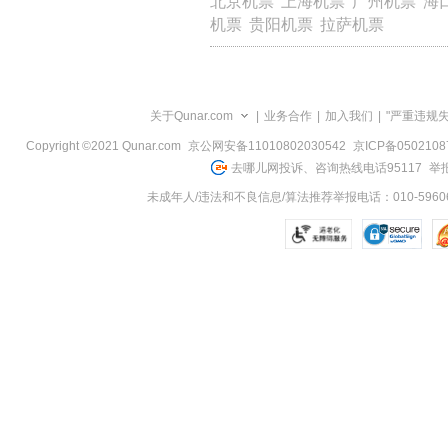
北京机票
上海机票
广州机票
海
览
机票
贵阳机票
拉萨机票
信
息
关于Qunar.com
|
业务合作
|
加入我们
|
"严重违规
Copyright ©2021 Qunar.com
京公网安备11010802030542
京ICP备050210
去哪儿网投诉、咨询热线电话95117
举报
未成年人/违法和不良信息/算法推荐举报电话：010-59606