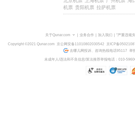
北京机票
上海机票
广州机票
海
览
机票
贵阳机票
拉萨机票
信
息
关于Qunar.com
|
业务合作
|
加入我们
|
"严重违规
Copyright ©2021 Qunar.com
京公网安备11010802030542
京ICP备050210
去哪儿网投诉、咨询热线电话95117
举报
未成年人/违法和不良信息/算法推荐举报电话：010-59606