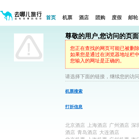
请
提
提
按
示:
示:
shift+enter
您
您
进
首页
机票
酒店
团购
度假
邮轮
入
已
已
去
进
离
哪
入
开
网
尊敬的用户,您访问的页
网
网
智
能
站
站
导
导
导
您正在查找的网页可能已被删
盲
航
航
如果您是通过在浏览器地址栏中键
语
音
区,
区
您输入的网址是正确的。
引
本
导
区
模
域
请选择下面的链接，继续您的访问
式
含
有
机票搜索
5
个
模
打折信息
块,
按
下
北京酒店
上海酒店
广州酒店
深
Tab
键
酒店
青岛酒店
大连酒店
浏