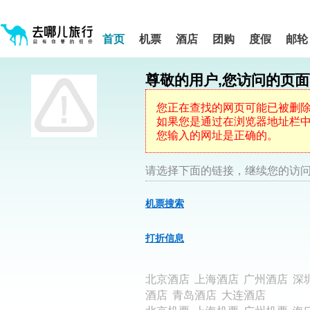
请
提
提
按
示:
示:
shift+enter
您
您
进
首页
机票
酒店
团购
度假
邮轮
入
已
已
去
进
离
哪
入
开
网
尊敬的用户,您访问的页
网
网
智
能
站
站
导
导
导
您正在查找的网页可能已被删
盲
航
航
如果您是通过在浏览器地址栏中键
语
音
区,
区
您输入的网址是正确的。
引
本
导
区
模
域
请选择下面的链接，继续您的访问
式
含
有
机票搜索
5
个
模
打折信息
块,
按
下
北京酒店
上海酒店
广州酒店
深
Tab
键
酒店
青岛酒店
大连酒店
浏