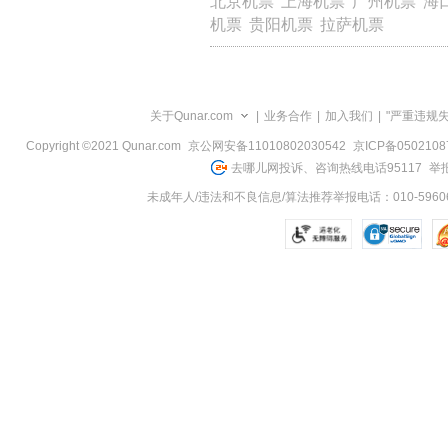
北京机票
上海机票
广州机票
海
览
机票
贵阳机票
拉萨机票
信
息
关于Qunar.com
|
业务合作
|
加入我们
|
"严重违规
Copyright ©2021 Qunar.com
京公网安备11010802030542
京ICP备050210
去哪儿网投诉、咨询热线电话95117
举报
未成年人/违法和不良信息/算法推荐举报电话：010-59606