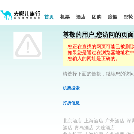
请
提
提
按
示:
示:
shift+enter
您
您
进
首页
机票
酒店
团购
度假
邮轮
入
已
已
去
进
离
哪
入
开
网
尊敬的用户,您访问的页
网
网
智
能
站
站
导
导
导
您正在查找的网页可能已被删
盲
航
航
如果您是通过在浏览器地址栏中键
语
音
区,
区
您输入的网址是正确的。
引
本
导
区
模
域
请选择下面的链接，继续您的访问
式
含
有
机票搜索
5
个
模
打折信息
块,
按
下
北京酒店
上海酒店
广州酒店
深
Tab
键
酒店
青岛酒店
大连酒店
浏