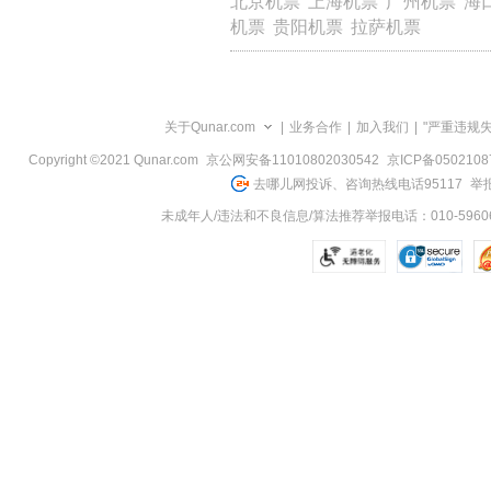
北京机票
上海机票
广州机票
海
览
机票
贵阳机票
拉萨机票
信
息
关于Qunar.com
|
业务合作
|
加入我们
|
"严重违规
Copyright ©2021 Qunar.com
京公网安备11010802030542
京ICP备050210
去哪儿网投诉、咨询热线电话95117
举报
未成年人/违法和不良信息/算法推荐举报电话：010-59606