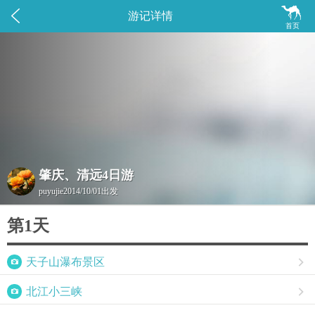


游记详情
首页
肇庆、清远4日游
puyujie
2014/10/01出发
第1天

天子山瀑布景区


北江小三峡
