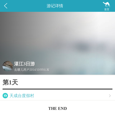


游记详情
首页
湛江3日游
去哪儿用户
2014/10/09出发
第1天

天成台度假村

THE END