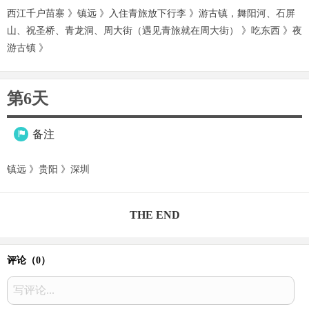
西江千户苗寨 》镇远 》入住青旅放下行李 》游古镇，舞阳河、石屏
山、祝圣桥、青龙洞、周大街（遇见青旅就在周大街） 》吃东西 》夜
游古镇 》
第6天
备注

镇远 》贵阳 》深圳
THE END
评论（
0
）
写评论...