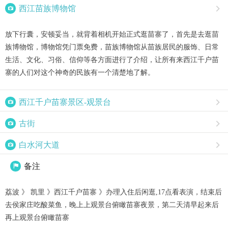

西江苗族博物馆

放下行囊，安顿妥当，就背着相机开始正式逛苗寨了，首先是去逛苗
族博物馆，博物馆凭门票免费，苗族博物馆从苗族居民的服饰、日常
生活、文化、习俗、信仰等各方面进行了介绍，让所有来西江千户苗
寨的人们对这个神奇的民族有一个清楚地了解。

西江千户苗寨景区-观景台


古街


白水河大道

备注

荔波 》 凯里 》西江千户苗寨 》办理入住后闲逛,17点看表演，结束后
去侯家庄吃酸菜鱼，晚上上观景台俯瞰苗寨夜景，第二天清早起来后
再上观景台俯瞰苗寨