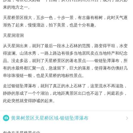
来的地方之一。
天星桥景区很大，五步一色，十步一景，有古藤有榕树，此时天气逐
渐热了起来，慢慢溜达，拍下美景，也是十分有趣。
天星洞溶洞
从天星洞出来，就到了最后一段水上石林的范围，路变得平坦，水变
得波澜。山清水秀，一路上路边有很多当地居民卖点当地特产和纪念
品。没走多远，就到了天星桥景区的著名景点——银链坠潭瀑布，所
有的水最终都汇聚一点，急速留下，巨大的落差，使得瀑布仿佛好几
串珍珠项链一般，也是天星桥的地标性景点。
走过银链坠潭瀑布，就到了真正的水上石林了，这里流水不再湍急，
静静的形成了一个个湖泊，此地距离景区出口也不远了，闲庭若步，
此处突然就变得静谧的起来。

黄果树景区天星桥区域-银链坠潭瀑布
