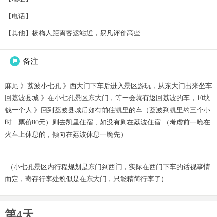
【电话】
【其他】杨梅人距离客运站近，易凡评价高些
备注

麻尾 》荔波小七孔 》西大门下车后进入景区游玩，从东大门出来坐车
回荔波县城 》在小七孔景区东大门，等一会就有返回荔波的车，10块
钱一个人 》回到荔波县城后如有前往凯里的车（荔波到凯里约三个小
时，票价80元）则去凯里住宿，如没有则在荔波住宿 （考虑前一晚在
火车上休息的，倾向在荔波休息一晚先）
（小七孔景区内行程规划是东门到西门，实际在西门下车的话视事情
而定，寄存行李处貌似是在东大门，只能精简行李了）
第4天