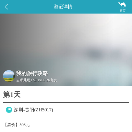


游记详情
首页
我的旅行攻略
去哪儿用户
2015/09/26出发
第1天
深圳-贵阳(ZH5017)

【票价】508元