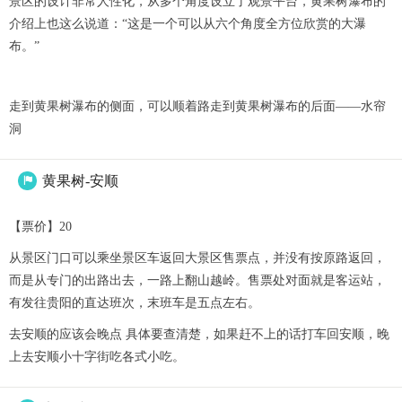
景区的设计非常人性化，从多个角度设立了观景平台，黄果树瀑布的
介绍上也这么说道：“这是一个可以从六个角度全方位欣赏的大瀑
布。”
走到黄果树瀑布的侧面，可以顺着路走到黄果树瀑布的后面——水帘
洞
黄果树-安顺

【票价】20
从景区门口可以乘坐景区车返回大景区售票点，并没有按原路返回，
而是从专门的出路出去，一路上翻山越岭。售票处对面就是客运站，
有发往贵阳的直达班次，末班车是五点左右。
去安顺的应该会晚点 具体要查清楚，如果赶不上的话打车回安顺，晚
上去安顺小十字街吃各式小吃。