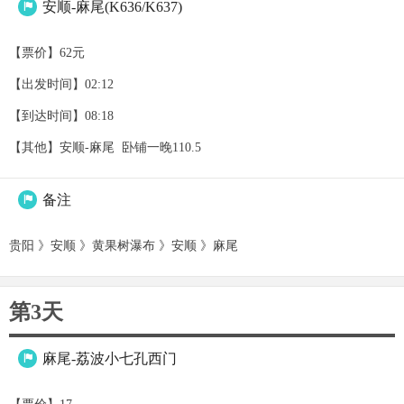
安顺-麻尾(K636/K637)

【票价】62元
【出发时间】02:12
【到达时间】08:18
【其他】安顺-麻尾 卧铺一晚110.5
备注

贵阳 》安顺 》黄果树瀑布 》安顺 》麻尾
第3天
麻尾-荔波小七孔西门
