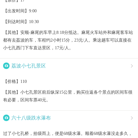
【票价】17
【出发时间】9:00
【到达时间】10:30
【其他】安顺-麻尾的车早上8:18分抵达。麻尾火车站外和麻尾客车站
都有去荔波的车，车程约2小时15分，23元/人。乘这趟车可以直接在
小七孔西门下车直达景区，17元/人。

荔波小七孔景区

【价格】110
【其他】小七孔景区前后纵深15公里，购买往返各个景点的区间车很
有必要，区间车票40元。

六十八级跌水瀑布

过了小七孔桥，拾级而上，便是68级水瀑。顺着68级水瀑没走多久，