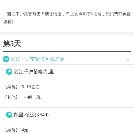
（西江千户苗寨每天有两场演出，早上10点和下午5点，凭门票可免费
观看）
第5天

西江千户苗寨景区-观景台

西江千户苗寨-凯里

【票价】15 1H左右
【其他】一小时一班
凯里-镇远(K540)

【票价】14元