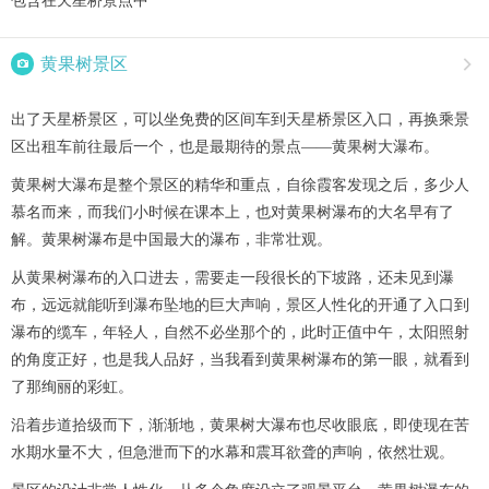
包含在天星桥景点中

黄果树景区

出了天星桥景区，可以坐免费的区间车到天星桥景区入口，再换乘景
区出租车前往最后一个，也是最期待的景点——黄果树大瀑布。
黄果树大瀑布是整个景区的精华和重点，自徐霞客发现之后，多少人
慕名而来，而我们小时候在课本上，也对黄果树瀑布的大名早有了
解。黄果树瀑布是中国最大的瀑布，非常壮观。
从黄果树瀑布的入口进去，需要走一段很长的下坡路，还未见到瀑
布，远远就能听到瀑布坠地的巨大声响，景区人性化的开通了入口到
瀑布的缆车，年轻人，自然不必坐那个的，此时正值中午，太阳照射
的角度正好，也是我人品好，当我看到黄果树瀑布的第一眼，就看到
了那绚丽的彩虹。
沿着步道拾级而下，渐渐地，黄果树大瀑布也尽收眼底，即使现在苦
水期水量不大，但急泄而下的水幕和震耳欲聋的声响，依然壮观。