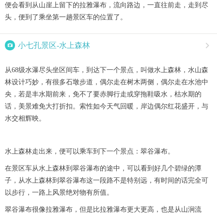
便会看到从山崖上留下的拉雅瀑布，流向路边，一直往前走，走到尽
头，便到了乘坐第一趟景区车的位置了。

小七孔景区-水上森林

从68级水瀑尽头坐区间车，到达下一个景点，叫做水上森林，水山森
林设计巧妙，有很多石墩步道，偶尔走在树木两侧，偶尔走在水池中
央，若是丰水期前来，免不了要赤脚行走或穿拖鞋吸水，枯水期的
话，美景难免大打折扣。索性如今天气回暖，岸边偶尔红花盛开，与
水交相辉映。
水上森林走出来，便可以乘车到下一个景点：翠谷瀑布。
在景区车从水上森林到翠谷瀑布的途中，可以看到好几个碧绿的潭
子，从水上森林到翠谷瀑布这一段路不是特别远，有时间的话完全可
以步行，一路上风景绝对物有所值。
翠谷瀑布很像拉雅瀑布，但是比拉雅瀑布更大更高，也是从山涧流