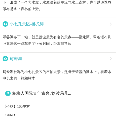
下，形成了一个大水潭，水潭沿着落差流向水上森林，也可以说翠谷
瀑布是水上森林的上游。

小七孔景区-卧龙潭

翠谷瀑布下一站，就是荔波最为有名的景点——卧龙潭。翠谷瀑布到
卧龙潭这一路车走了很长时间，距离非常远

鸳鸯湖

鸳鸯湖被称为小七孔景区的压轴大景，泛舟于碧蓝的湖水上，看着水
中长出的一颗颗树木
杨梅人国际青年旅舍 /荔波易凡...

【价格】100左右
【地址】