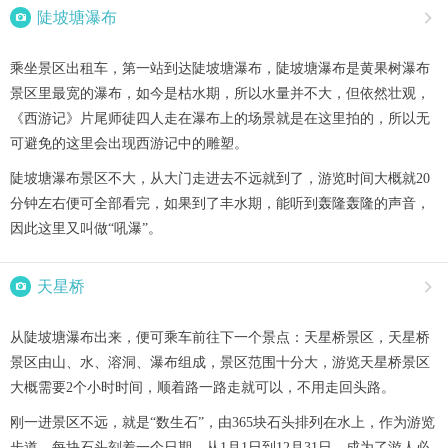

陡坡塘瀑布

乘坐景区出租车，第一站到达陡坡塘瀑布，陡坡塘瀑布是黄果树瀑布
景区里最宽的瀑布，如今是枯水期，所以水量并不大，但依然壮观，
《西游记》片尾师徒四人走在瀑布上的场景就是在这里拍的，所以无
可避免的这里会出现西游记中的雕塑。
陡坡塘瀑布景区不大，从大门走进去不远就到了，游览时间大概就20
分钟左右便可全部看完，如果到了丰水期，能听到轰隆轰隆的声音，
因此这里又叫做“吼瀑”。

天星桥

从陡坡塘瀑布出来，便可乘车前往下一个景点：天星桥景区，天星桥
景区由山、水、溶洞、瀑布组成，景区范围十分大，游览天星桥景区
大概需要2个小时时间，顺着路一路走就可以，不用走回头路。
刚一进景区不远，就是“数生石”，由365块石头排列在水上，作为游览
步道，每块石头刻着一个日期，从1月1日到12月31日，成为了游人必