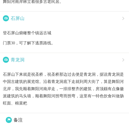
舞阳河南岸林立着很多古老民居。

石屏山

登石屏山俯瞰整个镇远古城
门票30，可了解下逃票路线。

青龙洞

石屏山下来就是祝圣桥，祝圣桥那边过去便是青龙洞，据说青龙洞是
中国古建筑的展览馆。沿着青龙洞底下走就到周大街了，算是舞阳河
北岸，我先顺着舞阳河南岸走，一排排整齐的建筑，房顶颇有点像徽
派建筑的马头墙，顺着舞阳河拐弯而拐弯，这里有一特色饮食叫做肠
旺面、棉菜粑
备注
