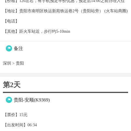
【价格】120左右，有手机预定半价优惠，预定后14:00之前办理入住
【地址】贵阳市南明区铁运新苑铁运巷2号（贵阳站旁） (火车站商圈)
【电话】
【其他】距火车站近，步行约5-10min
备注

深圳 > 贵阳
第2天
贵阳-安顺(K9369)

【票价】15元
【出发时间】06:34