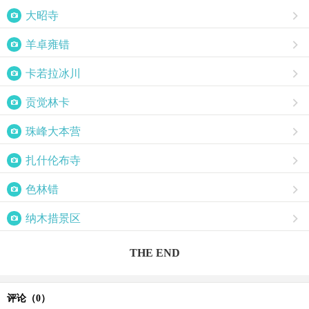

大昭寺


羊卓雍错


卡若拉冰川


贡觉林卡


珠峰大本营


扎什伦布寺


色林错


纳木措景区

THE END
评论（
0
）