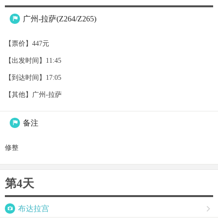
广州-拉萨(Z264/Z265)

【票价】447元
【出发时间】11:45
【到达时间】17:05
【其他】广州-拉萨
备注

修整
第4天

布达拉宫
