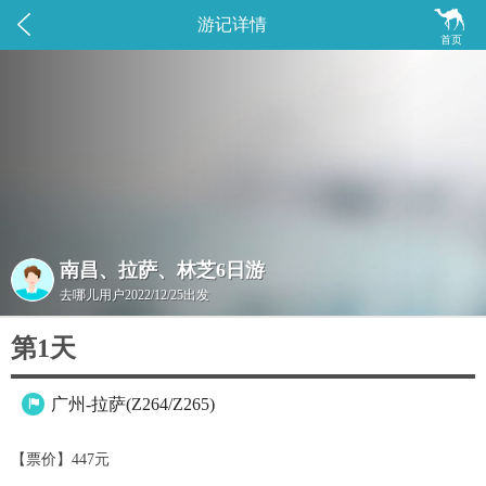


游记详情
首页
南昌、拉萨、林芝6日游
去哪儿用户
2022/12/25出发
第1天
广州-拉萨(Z264/Z265)

【票价】447元