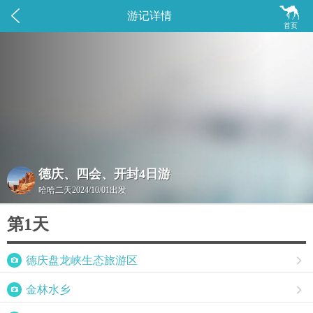


游记详情
首页
德庆、四会、开封4日游
哈哈二天
2024/10/01出发
第1天

德庆盘龙峡生态旅游区


金林水乡
