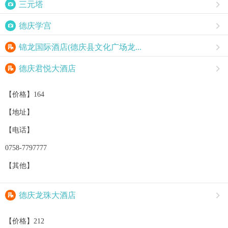

三元塔


德庆学宫


锦龙国际酒店(德庆县文化广场龙...


德庆君悦大酒店

【价格】164
【地址】
【电话】
0758-7797777
【其他】

德庆龙珠大酒店

【价格】212