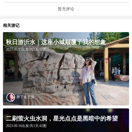
暂无评论
相关游记
秋日游沂水｜这座小城颠覆了我的想象
2023.09.15出发/共1天/29图
胖丁走天涯
二刷萤火虫水洞，星光点点是黑暗中的希望
2023.09.16出发/共1天/42图