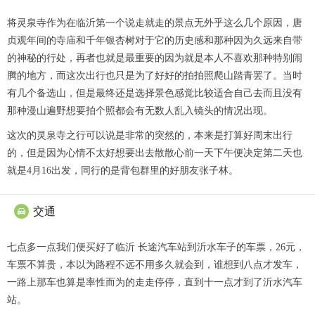
将灵泉寺作为在临沂第一个说走就走的景点无外乎这么几个原因，唐
贞观年间的寺庙和千年银杏树对于它的历史感和那种因为久远来自带
的神秘的行处，再者也就是最重要的因为就是本人不喜欢那种特别闹
腾的地方，而这次出行也只是为了好好的拍拍照爬山踏青罢了。当时
有几个备选山，但是最终还是选择景色感觉比较适合自己去而且没有
那种漫山遍野想要拍个照都会有无数人乱入镜头的情况出现。
这次的灵泉寺之行可以说是非常的突然的，本来是打算好周末出行
的，但是因为心情不太好想要出去散散心前一天下午便决定第二天也
就是4月16出发，同行的是背包群里的好朋友张子林。
交通

七点多一点我们便买好了临沂 长途汽车站到沂水车子的车票，26元，
车票不算贵，本以为路程不远不用多久就会到，谁想到八点才发车，
一路上那车也算是率性而为的走走停停，直到十一点才到了沂水汽车
站。