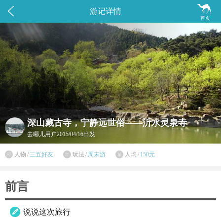


游记详情
首页
深山藏古寺，宁静远世俗——沂水灵泉寺
去哪儿用户
2015/04/16出发

人物
/
三五好友
玩法
/
周末游
人均
/
150元


前言
说说这次旅行
