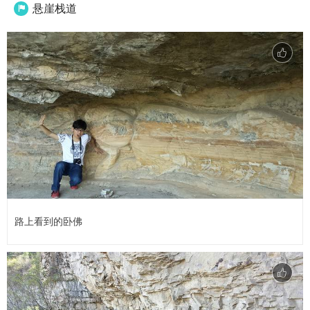
悬崖栈道

路上看到的卧佛