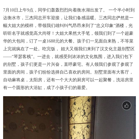
7月10日上午9点，同学们轰轰烈烈向着衡水湖出发了。 一个半小时到
达衡水市，三杰同志开车迎接，让我们备感温暖。三杰同志俨然是一
幅大姐大的模样，带领我们雄纠纠气昂昂来到了“忠义印象“酒楼，光
听听名字就感觉高大尚呀！大姐大果然大手笔，领我们到了一个超豪
华的大包间，订了一桌1688元的大餐。孩子们一见面自来熟，不等菜
上完就疯在了一处。吃完饭， 姐大又领我们来到了汉文化主题别墅区
——“琴瑟客栈”。一进去，就感受到浓浓的文化氛围，进入我们包下
的别墅，孩子们更是一片兴奋，直呼豪宅。有人领我们参观了参观了
里面的房间，孩子们纷纷选择自己喜欢的房间。别墅里面有大客厅，
自动麻将桌，太阳房，还有一个大大的厨房可以一起聚餐，洗浴房里
有一个圆形的大浴缸，成了小孩子们的最爱。