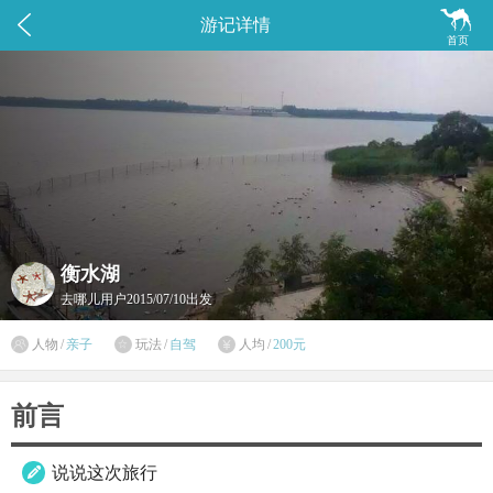


游记详情
首页
衡水湖
去哪儿用户
2015/07/10出发

人物
/
亲子
玩法
/
自驾
人均
/
200元


前言
说说这次旅行
