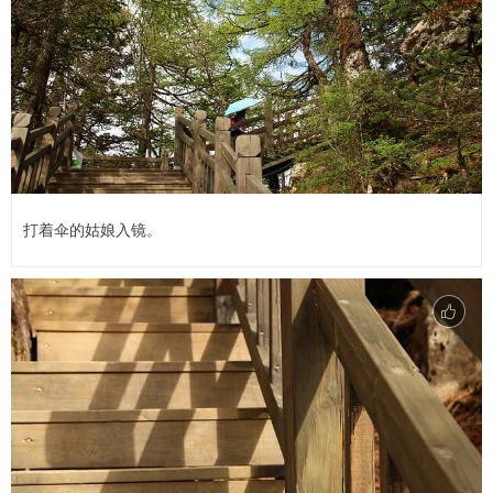
打着伞的姑娘入镜。