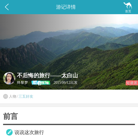


游记详情
首页
不后悔的旅行——太白山
终黎梦
2015/06/12出发
短途派

人物
/
三五好友
前言
说说这次旅行
