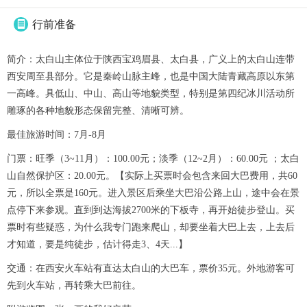
行前准备

简介：太白山主体位于陕西宝鸡眉县、太白县，广义上的太白山连带
西安周至县部分。它是秦岭山脉主峰，也是中国大陆青藏高原以东第
一高峰。具低山、中山、高山等地貌类型，特别是第四纪冰川活动所
雕琢的各种地貌形态保留完整、清晰可辨。
最佳旅游时间：7月-8月
门票：旺季（3~11月）：100.00元；淡季（12~2月）：60.00元 ；太白
山自然保护区：20.00元。【实际上买票时会包含来回大巴费用，共60
元，所以全票是160元。进入景区后乘坐大巴沿公路上山，途中会在景
点停下来参观。直到到达海拔2700米的下板寺，再开始徒步登山。买
票时有些疑惑，为什么我专门跑来爬山，却要坐着大巴上去，上去后
才知道，要是纯徒步，估计得走3、4天...】
交通：在西安火车站有直达太白山的大巴车，票价35元。外地游客可
先到火车站，再转乘大巴前往。