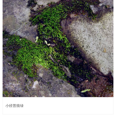
小径苔痕绿