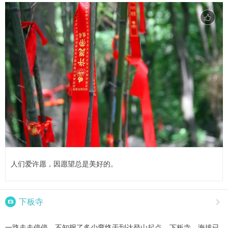
人们爱许愿，因愿望总是美好的。

下板寺

一路走走停停，不知拐了多少弯终于到达登山起点---下板寺，海拔已