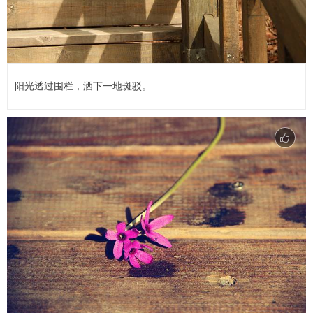
阳光透过围栏，洒下一地斑驳。