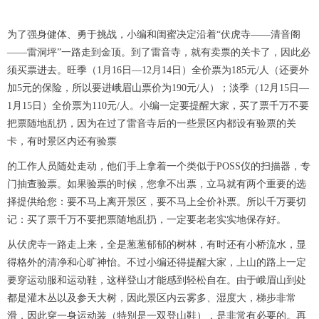
为了强身健体、勇于挑战，小编和闺蜜决定沿着“伏虎寺——清音阁
——雷洞坪”一路走到金顶。到了雷音寺，就有卖票的关卡了，因此必
须买票进去。旺季（1月16日—12月14日）全价票为185元/人（还要外
加5元的保险，所以要进峨眉山票价为190元/人）；淡季（12月15日—
1月15日）全价票为110元/人。小编一定要提醒大家，买了票千万不要
把票随地乱扔，因为在过了雷音寺后的一些景区内都设有验票的关
卡，有时景区内还有验票
的工作人员随处走动，他们手上拿着一个类似于POSS仪的扫描器，专
门抽查验票。如果验票的时候，您拿不出票，立马就有两个重要的选
择提供给您：要不马上离开景区，要不马上全价补票。所以千万要切
记：买了票千万不要把票随地乱扔，一定要老老实实地保存好。
从伏虎寺一路走上来，全是葱葱郁郁的树林，有时还有小桥流水，显
得格外的清净和心旷神怡。不过小编还得提醒大家，上山的路上一定
要穿运动服和运动鞋，这样登山才能感到轻松自在。由于峨眉山到处
都是灌木丛以及参天大树，因此景区内云雾多、湿度大，梯步非常
滑，因此穿一身运动装（特别是一双登山鞋），是非常有必要的。再