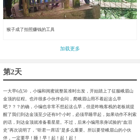
猴子成了拍照赚钱的工具
加载更多
第2天
一大早6点50 ，小编和闺蜜就整装准时出发，开始踏上了征服峨眉山
金顶的征程。也许很多小伙伴会问，爬峨眉山用不着起这么早
吧？？？的确，小编也非常不想起这么早，但是昨晚客栈的老板就提
醒了我们到达金顶至少还有8个小时，必须早睡早起，如果动作不利索
的话，到达金顶就准备看星星。不过，后来小编用亲身试验的“血泪
史”再次说明了，“听君一席话”是多么重要。所以要登峨眉山的小伙
伴，一定要早！睡！早！起！起！起！