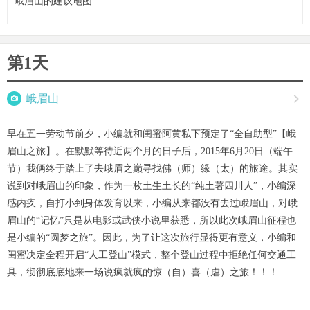
峨眉山的建议地图
第1天

峨眉山

早在五一劳动节前夕，小编就和闺蜜阿黄私下预定了“全自助型”【峨
眉山之旅】。在默默等待近两个月的日子后，2015年6月20日（端午
节）我俩终于踏上了去峨眉之巅寻找佛（师）缘（太）的旅途。其实
说到对峨眉山的印象，作为一枚土生土长的“纯土著四川人”，小编深
感内疚，自打小到身体发育以来，小编从来都没有去过峨眉山，对峨
眉山的“记忆”只是从电影或武侠小说里获悉，所以此次峨眉山征程也
是小编的“圆梦之旅”。因此，为了让这次旅行显得更有意义，小编和
闺蜜决定全程开启“人工登山”模式，整个登山过程中拒绝任何交通工
具，彻彻底底地来一场说疯就疯的惊（自）喜（虐）之旅！！！