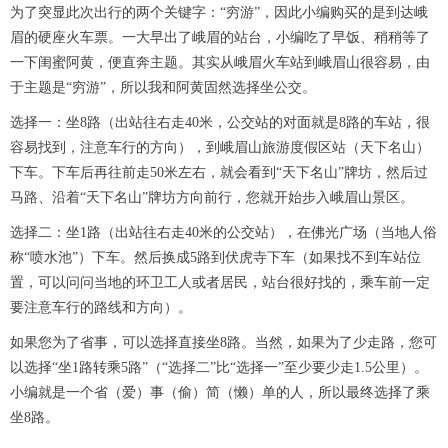
为了突显此次出行的两个关键字：“穷游”，因此小编购买的是到达峨
眉的硬座火车票。一大早出了峨眉的站台，小编吃了早饭、稍稍等了
一下闺蜜阿黄，便直奔主题。其实从峨眉火车站到峨眉山很容易，由
于主题是“穷游”，所以我和阿黄固然选择坐公交。
选择一：坐8路（出站往右走40米，公交站的对面就是8路的车站，很
容易找到，注意车行的方向），到峨眉山旅游度假区站（天下名山）
下车。下车后再往前走50米左右，就会看到“天下名山”牌坊，然后过
马路、沿着“天下名山”牌坊方向前行，您就开始步入峨眉山景区。
选择二：坐1路（出站往右走40米的公交站），在佛光广场（当地人俗
称“喷水池”）下车。然后换成5路到伏虎寺下车（如果找不到车站位
置，可以问问当地的环卫工人或者居民，站台很好找的，乘车前一定
要注意车行的路线和方向）。
如果您为了省事，可以选择直接坐8路。当然，如果为了少走路，您可
以选择“坐1路转乘5路”（“选择二”比“选择一”至少要少走1.5公里）。
小编就是一个省（爱）事（偷）简（懒）单的人，所以最终选择了乘
坐8路。