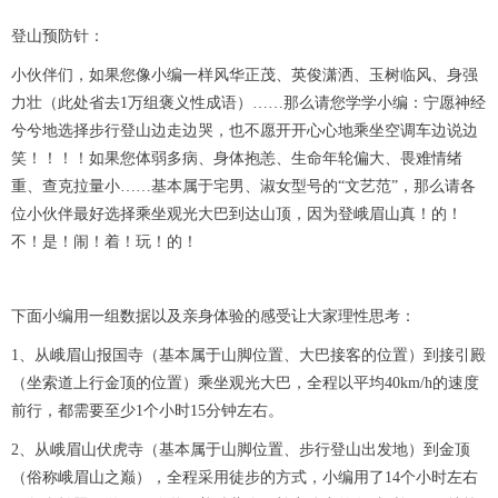
登山预防针：
小伙伴们，如果您像小编一样风华正茂、英俊潇洒、玉树临风、身强
力壮（此处省去1万组褒义性成语）……那么请您学学小编：宁愿神经
兮兮地选择步行登山边走边哭，也不愿开开心心地乘坐空调车边说边
笑！！！！如果您体弱多病、身体抱恙、生命年轮偏大、畏难情绪
重、查克拉量小……基本属于宅男、淑女型号的“文艺范”，那么请各
位小伙伴最好选择乘坐观光大巴到达山顶，因为登峨眉山真！的！
不！是！闹！着！玩！的！
下面小编用一组数据以及亲身体验的感受让大家理性思考：
1、从峨眉山报国寺（基本属于山脚位置、大巴接客的位置）到接引殿
（坐索道上行金顶的位置）乘坐观光大巴，全程以平均40km/h的速度
前行，都需要至少1个小时15分钟左右。
2、从峨眉山伏虎寺（基本属于山脚位置、步行登山出发地）到金顶
（俗称峨眉山之巅），全程采用徒步的方式，小编用了14个小时左右