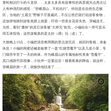
青蛇相识打斗的斗龙坝……太多太多具有故事性的风景观光点再次让
人有种强烈的感觉：“登峨眉山，不枉此行”。特别是在自然生态猴
区，当地的“土霸主”野猴子尽显威武，不仅公然拦路打劫游客食物，
还放肆地骑到游客肩膀上戏耍，吓得一些美女花容失色、哭喊连天。
当然，看到“遭殃”的其它游客被“大师兄”欺负，小编站在一旁可是乐
得五体投地，这些泼猴真的是太好（调）玩（皮）了。
大致晚上19点，小编把清音阁周围的景点游完后，就回到客栈，准备
休息！小编的闺蜜还喊老板整了一盘“红烧雪魔芋”以及几道小菜，专
门犒劳辛苦了一天的肉体。作为峨眉山的专属地标性美食“雪魔芋”，
其口感跟竹荪很像，小伙伴一定要品尝！随着夜幕的降临，就这样，
登峨眉的第一天，就愉快地结束了……