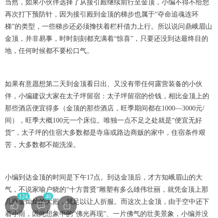
当然，如果小伙伴选择了从接引殿继续前行至金顶，小编不得不给您
再次打下预防针，因为接引殿到金顶的梯步也属于“夺命追魂连环
梯”的类型，一些梯步还必须搀扶着栏杆借力上行。所以说问鼎峨眉山
金顶，并非易事，时时刻刻都充满着“惊喜”，只要还没到达最终目的
地，任何时候都不要松口气。
如果有意愿想第二天到金顶看日出、又没有带任何露营装备的小伙
伴，小编建议大家在太子坪留宿：太子坪留宿的价钱，相比金顶上的
那些酒店便宜得多（金顶的那些酒店，旺季期间都在1000—3000元/
间），旺季大概100元一个床位。唯独一点不足之处就是“便宜无好
货”，太子坪的住宿大多数都是寺庙或路边商贩的家中，住宿条件艰
苦，大多数都不能洗澡。
小编到达金顶的时间是下午17点。到达金顶后，才方知峨眉山的大
气，不说家喻户晓的“十方普贤”雕塑有多么雄伟壮丽，就凭金顶上那
124
46
几座金灿灿的大殿，就足以让人折服。而这次上金顶，由于空中还下
着小雨，因此想象中的“佛光再现”、一片佛气的壮美景象，小编并没