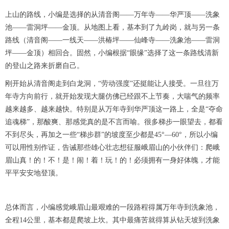
上山的路线，小编是选择的从清音阁——万年寺——华严顶——洗象
池——雷洞坪——金顶。从地图上看，基本到了九岭岗，就与另一条
路线（清音阁——一线天——洪椿坪——仙峰寺——洗象池——雷洞
坪——金顶）相回合。固然，小编根据“眼缘”选择了这一条路线清新
的登山之路来折磨自己。
刚开始从清音阁走到白龙洞，“劳动强度”还挺能让人接受。一旦往万
年寺方向前行，就开始发现大腿仿佛已经跟不上节奏，大喘气的频率
越来越多、越来越快。特别是从万年寺到华严顶这一路上，全是“夺命
追魂梯”，那酸爽、那感觉真的是不言而喻。很多梯步一眼望去，都看
不到尽头，再加之一些“梯步群”的坡度至少都是45°—60°，所以小编
可以用性别作证，告诫那些雄心壮志想征服峨眉山的小伙伴们：爬峨
眉山真！的！不！是！闹！着！玩！的！必须拥有一身好体魄，才能
平平安安地登顶。
总体而言，小编感觉峨眉山最艰难的一段路程得属万年寺到洗象池，
全程14公里，基本都是爬坡上坎。其中最痛苦就得算从钻天坡到洗象