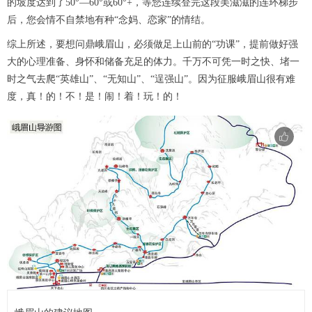
的坡度达到了50°—60°或60°+，等您连续登完这段美滋滋的连环梯步
后，您会情不自禁地有种“念妈、恋家”的情结。
综上所述，要想问鼎峨眉山，必须做足上山前的“功课”，提前做好强
大的心理准备、身怀和储备充足的体力。千万不可凭一时之快、堵一
时之气去爬“英雄山”、“无知山”、“逞强山”。因为征服峨眉山很有难
度，真！的！不！是！闹！着！玩！的！