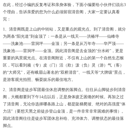
在此，经过小编的反复考证和亲身体验，下面小编要给小伙伴们说出3
个理由，告诉亲爱的您为什么必须留宿清音阁，大家一定要认真看
完：
1、清音阁既是上山的中转站，又是重点的观光点。到了清音阁，就分
为两条“阳光道”到金顶了：一条是从一线天——洪椿坪——仙峰寺
——洗象池——雷洞坪——金顶；另一条是从万年寺——华严顶——
洗象池——雷洞坪——金顶。因此清音阁是去金顶的“分水岭”，更是
重要的风景观光点。在清音阁附近，不仅有上山的第一个自然生态猴
区，可以看到顽（专）皮（门）活（欺）泼（负）灵（游）气（客）
的“大师兄”，还有峨眉山著名的“双桥清音”、一线天等“大牌级”景点，
是游客观光拍照、畅耍娱乐的最佳地方。
2、清音阁是徒步军团最佳休息调整的落脚点。往往从山脚徒步到清音
阁，大概都要到下午14点以后，正是身体疲乏困倦的时候。再加之过
了清音阁，无论你选择哪条路上山，都是陡梯爬坡、绝对的高强度“体
力活”（要想天黑之前徒步登山金顶，是一件非常非常困难的事情）。
因此清音阁往往是徒步军团休息补给、充沛体力、调整状态的最佳落
脚点。