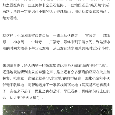
加之景区内的一些道路并非全是石板路，一些地段还是“纯天然”的碎
石路，所以一定要记住小编的话：登峨眉山，用运动装备武装自己，
绝对没错。
就这样，小编和闺蜜边走边玩，一路上从伏虎寺——雷音寺——纯阳
殿——神水阁——中峰寺——广福寺，最终来到了清水阁。到达清水
阁的时间大概是下午17点左右，从出发到清水阁总共耗时近5个小时。
来到清音阁，给人的第一印象就知道此地乃为峨眉山的“景区宝地”。
远远地就能听到山泉的奔涌之声，路上还有众多酒店的店家在此拦路
拉客、抢生意，这完全就是“风水宝地”的典型征兆，因此小编和小伙
伴毫不犹豫地、明智地选择了一家客栈留宿此地（其实是不想再爬山
了，实在来不起了，而且全身都是汗、早已湿身，再继续前行上山的
话，估计要“走火入魔”）。