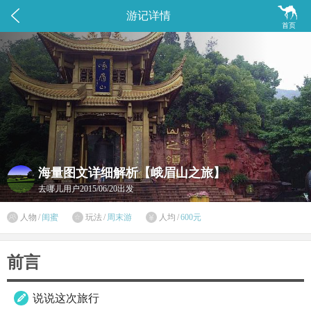


游记详情
首页
海量图文详细解析【峨眉山之旅】
去哪儿用户
2015/06/20出发

人物
/
闺蜜
玩法
/
周末游
人均
/
600元


前言
说说这次旅行
