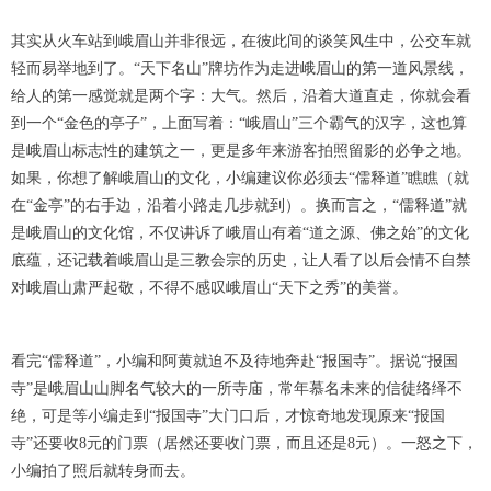
其实从火车站到峨眉山并非很远，在彼此间的谈笑风生中，公交车就
轻而易举地到了。“天下名山”牌坊作为走进峨眉山的第一道风景线，
给人的第一感觉就是两个字：大气。然后，沿着大道直走，你就会看
到一个“金色的亭子”，上面写着：“峨眉山”三个霸气的汉字，这也算
是峨眉山标志性的建筑之一，更是多年来游客拍照留影的必争之地。
如果，你想了解峨眉山的文化，小编建议你必须去“儒释道”瞧瞧（就
在“金亭”的右手边，沿着小路走几步就到）。换而言之，“儒释道”就
是峨眉山的文化馆，不仅讲诉了峨眉山有着“道之源、佛之始”的文化
底蕴，还记载着峨眉山是三教会宗的历史，让人看了以后会情不自禁
对峨眉山肃严起敬，不得不感叹峨眉山“天下之秀”的美誉。
看完“儒释道”，小编和阿黄就迫不及待地奔赴“报国寺”。据说“报国
寺”是峨眉山山脚名气较大的一所寺庙，常年慕名未来的信徒络绎不
绝，可是等小编走到“报国寺”大门口后，才惊奇地发现原来“报国
寺”还要收8元的门票（居然还要收门票，而且还是8元）。一怒之下，
小编拍了照后就转身而去。