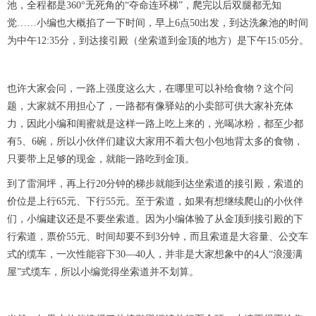
池，全程都是360°无死角的“夺命连环梯”，爬完以后双腿都无知
觉……小编也大概掐了一下时间，早上6点50出发，到达洗象池的时间
为中午12:35分，到达接引殿（坐索道到金顶的地方）是下午15:05分。
也许大家会问，一路上强度这么大，在哪里可以补给食物？这个问
题，大家就不用担心了，一路都有像驿站的小卖部可供大家补充体
力，因此小编和闺蜜就是这样一路上吃上来的，光喝冰粉，都至少都
有5、6碗，所以小伙伴们建议大家用不着大包小包地背太多的食物，
只要带上足够的现金，就能一路吃到金顶。
到了雷洞坪，再上行20分钟的梯步就能到达坐索道的接引殿，索道的
价位是上行65元、下行55元。至于索道，如果有想继续爬山的小伙伴
们，小编建议还是不要坐索道。因为小编体验了从金顶到接引殿的下
行索道，票价55元、时间却要不到3分钟，而且索道是大容量、公交车
式的缆车，一次性能容下30—40人，并非是大家想象中的4人“浪漫满
屋”式缆车，所以小编觉得坐索道并不划算。