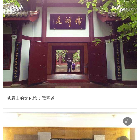
峨眉山的文化馆：儒释道