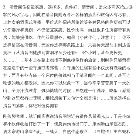
3、清音阁住宿最实惠、选择多、条件好。清音阁，是众多商家抢占游
客的风水宝地，因此在清音阁附近各种各样的酒店和旅馆因有尽有。
上档次的酒店式客栈、平价式的招待所旅馆等各种风格的住所都可以
供你选择和挑剔，不仅便宜实惠、性价比高，而且很多住所都带有厨
房，能够提供吃、住的双重服务。如果（小伙伴们，注意了），你不
选择留宿在清音阁，无论你选择哪条路上山，只要你天黑前未到达雷
洞坪（从清音阁徒步到雷洞坪至少还有6—8个小时，甚至更长更
长……），基本上在路上都找不到像模像样的旅馆，到时你只能留宿
在路途中的一些寺庙或者露营，而寺庙的住宿有些不仅没有洗澡的地
方，而且有些寺庙一个床位的价钱相当于清音阁的一个套间，甚至连
吃饭的地方都没得。因此你可以想象一下，当你辛辛苦苦爬了一天的
山、全身汗流浃背、饥肠辘辘的时候，居然连一个洗澡、吃饭（感觉
说到这里都有些哽咽，继续想象下去估计全都是泪）……所以选择在
清音阁落脚，你绝对值得拥有……
刚落脚客栈，就听闻店家说清音阁附近有很多风景观光点，于是小编
和小伙伴收拾打扮了一下，便急匆匆地出门了。康熙游山摩崖石刻、
唐太宗游山摩崖石刻、一线天、自然生态猴区、《白蛇传》里白蛇和