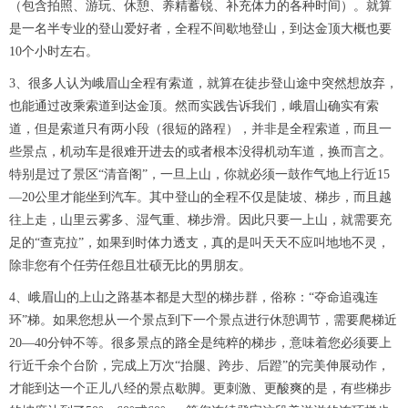
（包含拍照、游玩、休憩、养精蓄锐、补充体力的各种时间）。就算
是一名半专业的登山爱好者，全程不间歇地登山，到达金顶大概也要
10个小时左右。
3、很多人认为峨眉山全程有索道，就算在徒步登山途中突然想放弃，
也能通过改乘索道到达金顶。然而实践告诉我们，峨眉山确实有索
道，但是索道只有两小段（很短的路程），并非是全程索道，而且一
些景点，机动车是很难开进去的或者根本没得机动车道，换而言之。
特别是过了景区“清音阁”，一旦上山，你就必须一鼓作气地上行近15
—20公里才能坐到汽车。其中登山的全程不仅是陡坡、梯步，而且越
往上走，山里云雾多、湿气重、梯步滑。因此只要一上山，就需要充
足的“查克拉”，如果到时体力透支，真的是叫天天不应叫地地不灵，
除非您有个任劳任怨且壮硕无比的男朋友。
4、峨眉山的上山之路基本都是大型的梯步群，俗称：“夺命追魂连
环”梯。如果您想从一个景点到下一个景点进行休憩调节，需要爬梯近
20—40分钟不等。很多景点的路全是纯粹的梯步，意味着您必须要上
行近千余个台阶，完成上万次“抬腿、跨步、后蹬”的完美伸展动作，
才能到达一个正儿八经的景点歇脚。更刺激、更酸爽的是，有些梯步