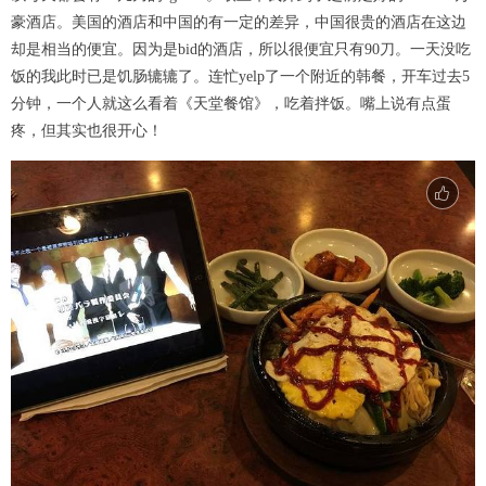
豪酒店。美国的酒店和中国的有一定的差异，中国很贵的酒店在这边
却是相当的便宜。因为是bid的酒店，所以很便宜只有90刀。一天没吃
饭的我此时已是饥肠辘辘了。连忙yelp了一个附近的韩餐，开车过去5
分钟，一个人就这么看着《天堂餐馆》，吃着拌饭。嘴上说有点蛋
疼，但其实也很开心！