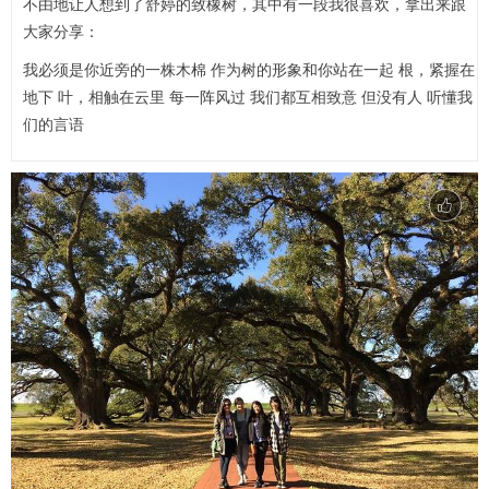
不由地让人想到了舒婷的致橡树，其中有一段我很喜欢，拿出来跟
大家分享：
我必须是你近旁的一株木棉 作为树的形象和你站在一起 根，紧握在
地下 叶，相触在云里 每一阵风过 我们都互相致意 但没有人 听懂我
们的言语