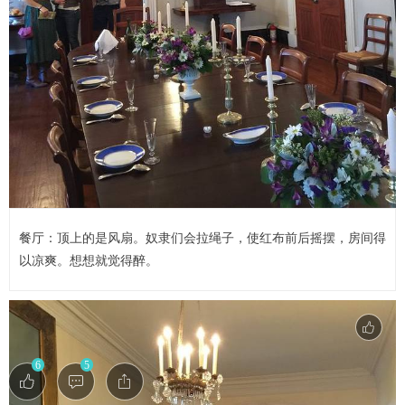
餐厅：顶上的是风扇。奴隶们会拉绳子，使红布前后摇摆，房间得
以凉爽。想想就觉得醉。
6
5