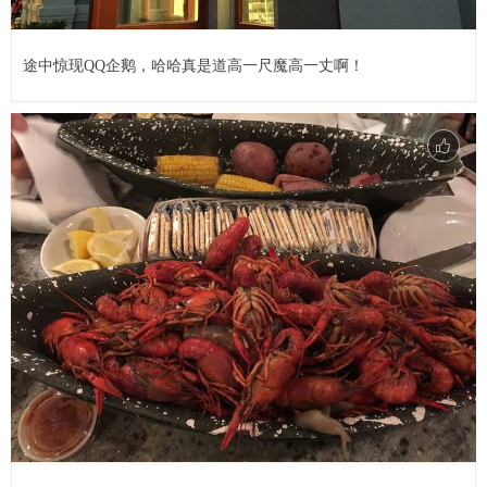
途中惊现QQ企鹅，哈哈真是道高一尺魔高一丈啊！