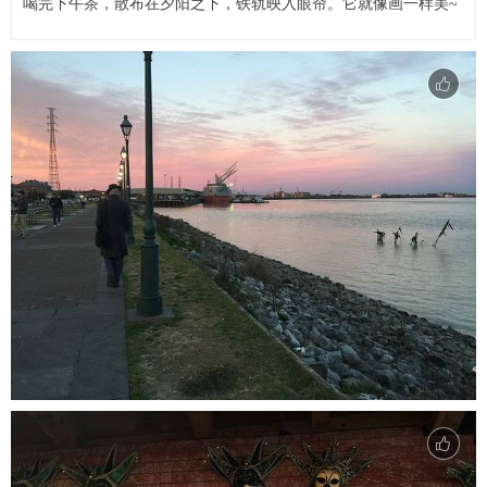
喝完下午茶，散布在夕阳之下，铁轨映入眼帘。它就像画一样美~