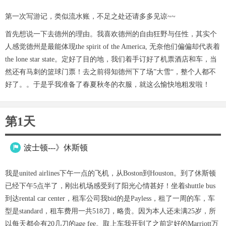
第一次写游记，类似流水账，不足之处还请多多见谅~~
首先想说一下去德州的理由。我喜欢德州的自由狂野与任性，其实个
人感觉德州是最能体现the spirit of the America, 无奈他们偏偏却代表着
the lone star state。定好了目的地，我们着手订好了机票酒店和车，当
然还有马刺的篮球门票！去之前得知德州下了场”大雪“，整个人都不
好了。。于是乎我准备了春夏秋冬的衣服，就这么愉快地粗发啦！
第1天
波士顿---》休斯顿

我是united airlines下午一点的飞机，从Boston到Houston。到了休斯顿
已经下午5点半了，刚出机场感受到了阳光心情甚好！坐着shuttle bus
到达rental car center，租车公司我bid的是Payless，租了一周的车，车
型是standard，租车费用一共518刀，略贵。因为本人还未满25岁，所
以每天都会有20几刀的age fee。取上车我开到了之前定好的Marriott万