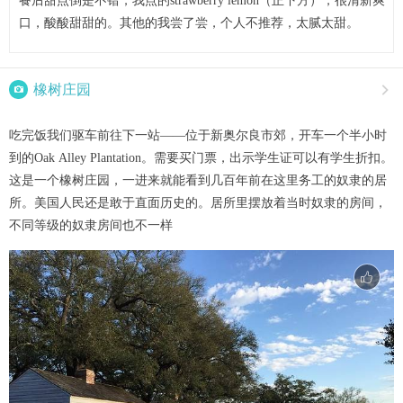
餐后甜点倒是不错，我点的strawberry lemon（正下方），很清新爽
口，酸酸甜甜的。其他的我尝了尝，个人不推荐，太腻太甜。

橡树庄园

吃完饭我们驱车前往下一站——位于新奥尔良市郊，开车一个半小时
到的Oak Alley Plantation。需要买门票，出示学生证可以有学生折扣。
这是一个橡树庄园，一进来就能看到几百年前在这里务工的奴隶的居
所。美国人民还是敢于直面历史的。居所里摆放着当时奴隶的房间，
不同等级的奴隶房间也不一样