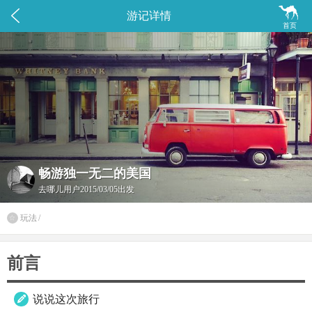


游记详情
首页
畅游独一无二的美国
去哪儿用户
2015/03/05出发
玩法
/

前言
说说这次旅行
