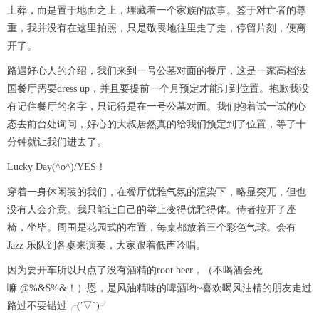
土葬，而是置于地面之上，埋藏着一个家族的故事。鉴于对亡者的尊
重，我并没有在这里拍照，只是敬畏地往里走了走，停留片刻，便离
开了。
路遇好心人的介绍，我们来到一号公墓对面的餐厅，这是一家高档法
国餐厅需要dress up，并且要提前一个月预定才能订到位置。抱歉我没
有记住餐厅的名字，只记得是在一号公墓对面。我们抱着试一试的心
态去前台处询问，好心的大叔居然真的给我们预定到了位置，等了十
分钟就让我们进去了。
Lucky Day(^o^)/YES！
穿着一身休闲装的我们，在餐厅优雅气氛的渲染下，略显突兀，但也
没有人会介意。我只能让自己的举止变得优雅得体。侍者拉开了座
椅，坐毕。周围是花园式的布置，每桌都放着三个彩色气球。会有
Jazz 乐队到各桌来演奏，大家跟着低声吟唱。
因为要开车所以只点了没有酒精的root beer，（不喝酒会死
嘛 @%&$%&！）恩，是风油精味的啤酒哟~喜欢喝风油精的朋友走过
路过不要错过╭(′▽`)╯