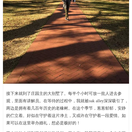
接下来就到了庄园主的大别墅了。每半个小时可放一批人进去参
观，里面有讲解员。在等待的过程中，我就被oak alley深深吸引了，
两边是拥有着几百年历史的老橡树。在这个季节，葱葱郁郁，安静
的伫立着。好似在守护着这片净土，又或许在守护着一段爱情。如
果可以在这里举办婚礼，想必是极好的！