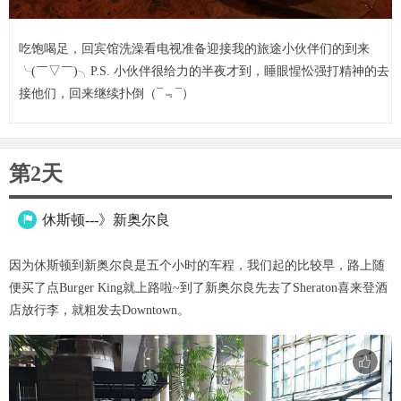
吃饱喝足，回宾馆洗澡看电视准备迎接我的旅途小伙伴们的到来
╰(￣▽￣)╮P.S. 小伙伴很给力的半夜才到，睡眼惺忪强打精神的去
接他们，回来继续扑倒（¯﹃¯）
第2天
休斯顿---》新奥尔良

因为休斯顿到新奥尔良是五个小时的车程，我们起的比较早，路上随
便买了点Burger King就上路啦~到了新奥尔良先去了Sheraton喜来登酒
店放行李，就粗发去Downtown。