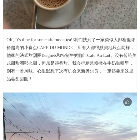
OK, It's time for some afternoon tea!!我们找到了一家类似大排档但评
价超高的小食点CAFÉ DU MONDE。所有人都很默契地只点两样，
他家的法式甜甜圈Beignets和特制牛奶咖啡Cafe Au Lait。没有传统美
式甜甜圈那么甜，但却是很香甜。我会把糖浆粉撒在牛奶咖啡里，
别有一番风味。心里默想下次有机会来新奥尔良，一定还要来这里
品尝甜甜圈！