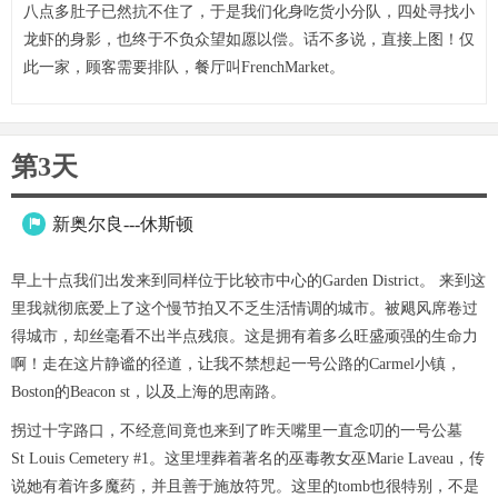
八点多肚子已然抗不住了，于是我们化身吃货小分队，四处寻找小
龙虾的身影，也终于不负众望如愿以偿。话不多说，直接上图！仅
此一家，顾客需要排队，餐厅叫FrenchMarket。
第3天
新奥尔良---休斯顿

早上十点我们出发来到同样位于比较市中心的Garden District。 来到这
里我就彻底爱上了这个慢节拍又不乏生活情调的城市。被飓风席卷过
得城市，却丝毫看不出半点残痕。这是拥有着多么旺盛顽强的生命力
啊！走在这片静谧的径道，让我不禁想起一号公路的Carmel小镇，
Boston的Beacon st，以及上海的思南路。
拐过十字路口，不经意间竟也来到了昨天嘴里一直念叨的一号公墓
St Louis Cemetery #1。这里埋葬着著名的巫毒教女巫Marie Laveau，传
说她有着许多魔药，并且善于施放符咒。这里的tomb也很特别，不是