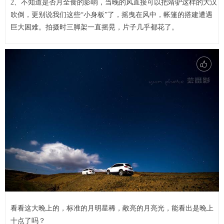
2、不知道是否月全食的影响，当晚的风直接可以把靖驴这样的大汉
吹倒，更别说我们这些“小身板”了，摇曳在风中，帐篷的搭建遭遇
巨大困难。拍摄时三脚架一直摇晃，片子几乎都花了。
看看这大晚上的，标准的月明星稀，敞亮的月亮光，能看出是晚上
十点了吗？