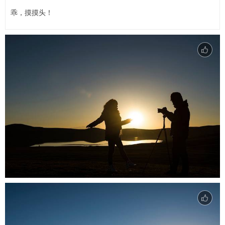
乖，摸摸头！