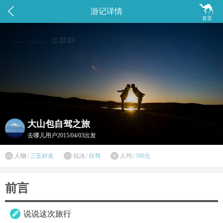


游记详情
首页
大山包自驾之旅
去哪儿用户
2015/04/03出发

人物
/
三五好友
玩法
/
自驾
人均
/
500元


前言
说说这次旅行
