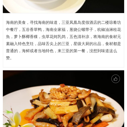
海南的美食，寻找海南的味道，三亚凤凰岛度假酒店的二楼琼肴坊
中餐厅，五谷香草鸭，海南全家福，葱烧公螺带子，杭椒油淋桂花
魚，萝卜酥椰香稞，虫草花炖乳鸽，五色清补凉，将海南的食材元
素融入特色烹饪，品味舌尖上的三亚，星级大厨的出品，食材都是
普通的，海鲜或者当地特色，来三亚的第一餐，没想到味道这么
赞。