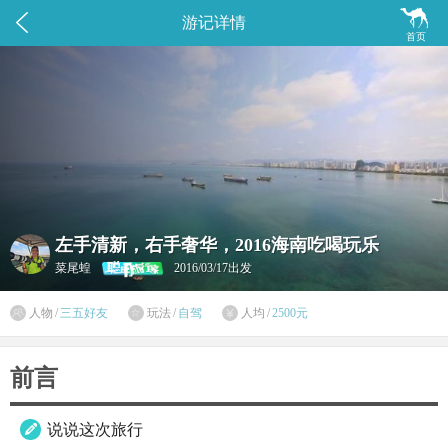


游记详情
首页
左手清新，右手奢华，2016海南吃喝玩乐
菜尾蝗
2016/03/17出发

人物
/
三五好友
玩法
/
自驾
人均
/
2500元


前言
说说这次旅行
