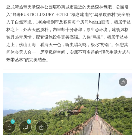
亚龙湾热带天堂森林公园堪称离城市最近的天然森林氧吧，公园引
入“野奢RUSTIC LUXURY HOTEL”概念建造的“鸟巢度假村”完全融
入了自然环境，140余幢别墅及客房每个房间均坐山面海，栖居于丛
林之上，外表天然质朴，内里却十分奢华，原生态环境，建筑风格
独具热带风情，配套设施设备完善高端。入住“鸟巢”，栖居于丛林
之上，傍山面海，看海天一色，听虫唱鸟鸣，极尽“野奢”。休憩其
间体会天人合一，尽享私密空间，实属不可多得的“现代生活方式与
热带丛林”的完美结合。
0
5