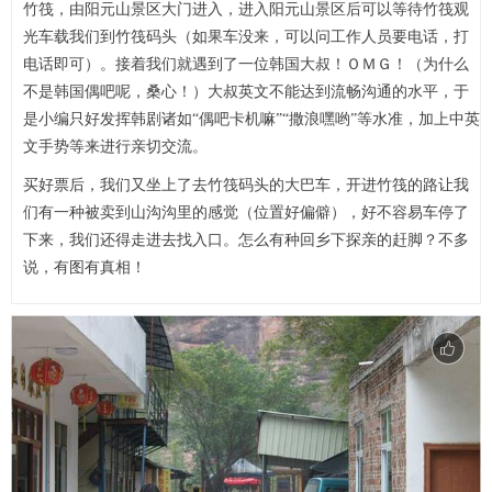
竹筏，由阳元山景区大门进入，进入阳元山景区后可以等待竹筏观
光车载我们到竹筏码头（如果车没来，可以问工作人员要电话，打
电话即可）。接着我们就遇到了一位韩国大叔！ＯＭＧ！（为什么
不是韩国偶吧呢，桑心！）大叔英文不能达到流畅沟通的水平，于
是小编只好发挥韩剧诸如“偶吧卡机嘛”“撒浪嘿哟”等水准，加上中英
文手势等来进行亲切交流。
买好票后，我们又坐上了去竹筏码头的大巴车，开进竹筏的路让我
们有一种被卖到山沟沟里的感觉（位置好偏僻），好不容易车停了
下来，我们还得走进去找入口。怎么有种回乡下探亲的赶脚？不多
说，有图有真相！