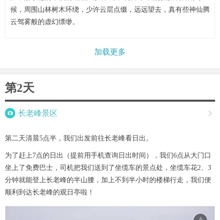
候，周围山林树木环绕，少许云层点缀，远远望去，真有些神仙腾
云驾雾般的虚幻缥缈。
加载更多
第2天

长老峰景区

第二天清晨5点半，我们出发前往长老峰看日出。
为了赶上7点的日出（提前用手机查询日出时间），我们6点从大门口
坐上了免费巴士，司机把我们送到了坐缆车的景点处，坐缆车花2、3
分钟就能登上长老峰的半山腰，加上不到半小时的楼梯行走，我们便
顺利到达长老峰的观日亭啦！