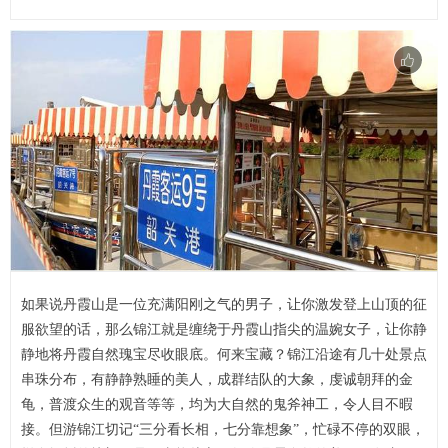
如果说丹霞山是一位充满阳刚之气的男子，让你激发登上山顶的征
服欲望的话，那么锦江就是缠绕于丹霞山指尖的温婉女子，让你静
静地将丹霞自然瑰宝尽收眼底。何来宝藏？锦江沿途有几十处景点
串珠分布，有静静熟睡的美人，成群结队的大象，虔诚朝拜的金
龟，普渡众生的观音等等，均为大自然的鬼斧神工，令人目不暇
接。但游锦江切记“三分看长相，七分靠想象”，忙碌不停的双眼，