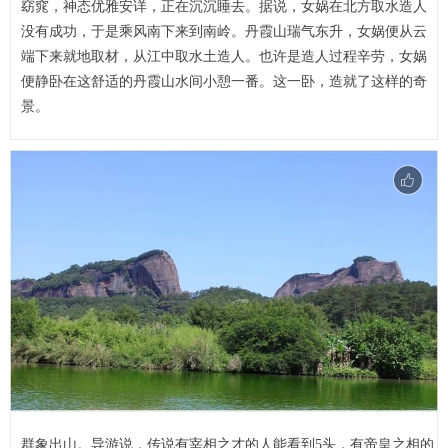
窈窕，神态优雅安详，正在沉沉睡去。据说，女娲在北方取水造人
没有成功，于是乘风南下来到南岭。丹霞山瑞气东升，女娲便从云
端下来就地取材，从江中取水土造人。也许是造人过程辛劳，女娲
便静卧在这舒适的丹霞山水间小憩一番。这一卧，造就了这样的奇
景。
群象出山。导游说，传说有宰相之才的人能看到5头，有帝皇之相的