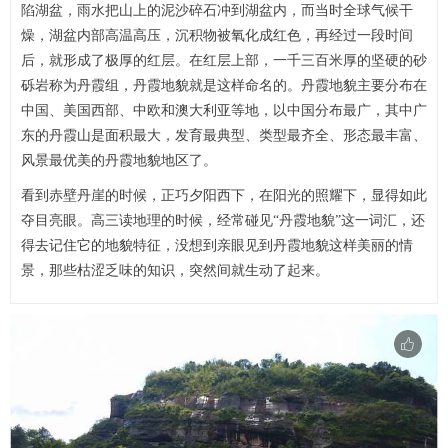
陷湖盆，雨水把山上的泥沙碎石冲到湖盆内，而当时全球气候干
燥，湖盆内部高温高压，沉积物被氧化成红色，再经过一段时间
后，就形成了极厚的红层。在红层上部，一千三百米厚的坚硬的砂
砾岩称为丹霞组，丹霞地貌就是这样命名的。丹霞地貌主要分布在
中国、美国西部、中欧和澳大利亚等地，以中国分布最广，其中广
东的丹霞山是面积最大，发育最典型、类型最齐全、形态最丰富、
风景最优美的丹霞地貌地区了。
看到赤壁丹崖的时候，正巧夕阳西下，在阳光的照耀下，显得如此
夺目亮眼。高三读地理的时候，经常碰见“丹霞地貌”这一词汇，还
得去记住它的地貌特征，没想到亲眼见到丹霞地貌这样美丽的情
景，那些枯涩乏味的知识，突然间就生动了起来。