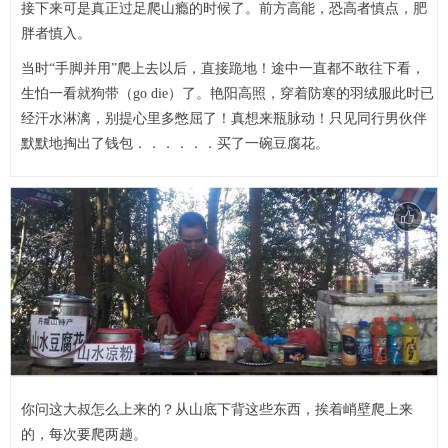
接下来可是真正过足爬山瘾的时候了。前方高能，恐高者慎点，肥
胖者慎入。
当时“手脚并用”爬上去以后，直接跪地！途中一直都不敢往下看，
生怕一看就狗带（go die）了。艳阳高照，穿着防寒的羽绒服此时已
经汗水淋漓，别提心里多憋屈了！真想来瓶脉动！只见同行男伙伴
默默地掏出了钱包．．．．．．买了一碗豆腐花。
你问这大叔怎么上来的？从山底下背这些东西，挨着峭壁爬上来
的，每次要爬两趟。