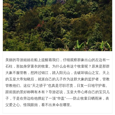
美丽的导游姐姐在船上提醒着我们，仔细观察群象出山的左边有一
石柱，形如身穿蓑衣的牧童。为什么会有这个牧童呢？原来是那群
大象不服管教，想跨过锦江，踏入阳元山，去破坏镇山之宝。天上
的玉皇大帝知晓后，就派自己的儿子作为这群大象的监护者，管教
管教他们。这位“天之骄子”也真是尽职尽责，日复一日地守护着。
跟前面的景好称啊有木有？导游还说，玉皇大帝心疼自己的宝贝儿
子，于是在旁边给他撑起了一顶“华盖”——防止牧童日晒雨淋，表
父爱之心。怪我眼拙，看不出来伞在哪里。