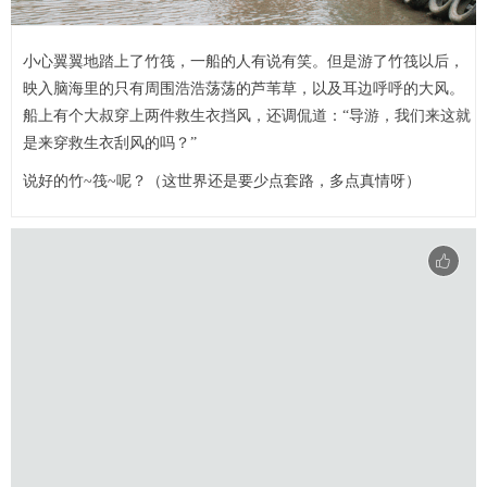
小心翼翼地踏上了竹筏，一船的人有说有笑。但是游了竹筏以后，
映入脑海里的只有周围浩浩荡荡的芦苇草，以及耳边呼呼的大风。
船上有个大叔穿上两件救生衣挡风，还调侃道：“导游，我们来这就
是来穿救生衣刮风的吗？”
说好的竹~筏~呢？（这世界还是要少点套路，多点真情呀）