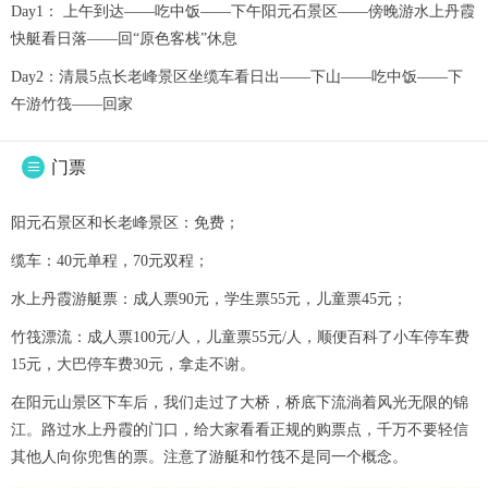
Day1： 上午到达——吃中饭——下午阳元石景区——傍晚游水上丹霞
快艇看日落——回“原色客栈”休息
Day2：清晨5点长老峰景区坐缆车看日出——下山——吃中饭——下
午游竹筏——回家
门票

阳元石景区和长老峰景区：免费；
缆车：40元单程，70元双程；
水上丹霞游艇票：成人票90元，学生票55元，儿童票45元；
竹筏漂流：成人票100元/人，儿童票55元/人，顺便百科了小车停车费
15元，大巴停车费30元，拿走不谢。
在阳元山景区下车后，我们走过了大桥，桥底下流淌着风光无限的锦
江。路过水上丹霞的门口，给大家看看正规的购票点，千万不要轻信
其他人向你兜售的票。注意了游艇和竹筏不是同一个概念。