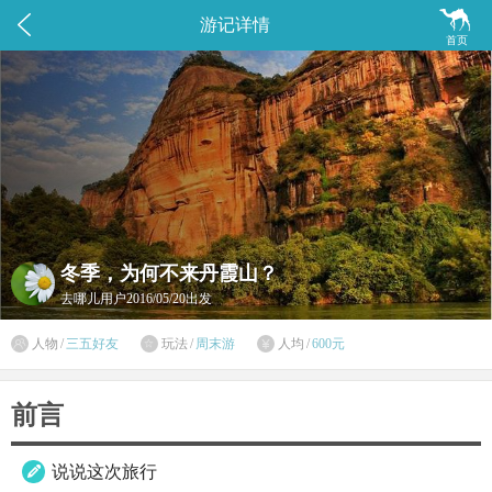


游记详情
首页
冬季，为何不来丹霞山？
去哪儿用户
2016/05/20出发

人物
/
三五好友
玩法
/
周末游
人均
/
600元


前言
说说这次旅行
