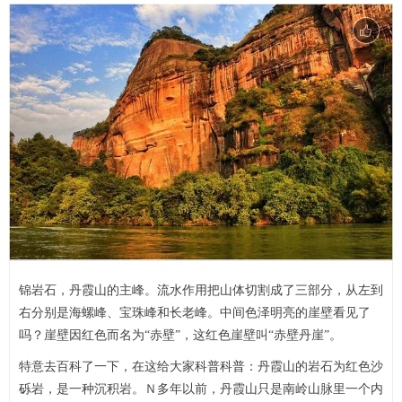
锦岩石，丹霞山的主峰。流水作用把山体切割成了三部分，从左到
右分别是海螺峰、宝珠峰和长老峰。中间色泽明亮的崖壁看见了
吗？崖壁因红色而名为“赤壁”，这红色崖壁叫“赤壁丹崖”。
特意去百科了一下，在这给大家科普科普：丹霞山的岩石为红色沙
砾岩，是一种沉积岩。Ｎ多年以前，丹霞山只是南岭山脉里一个内