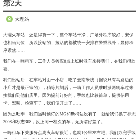
第2天
大理站

大理火车站，还是得赞一下，整个车站干净，广场外秩序较好，安保
也相当到位，所以接站的、拉活的都被统一安排在警戒线外，显得秩
序紧然……
我们在一嗨租车，工作人员答应8点上班时派车来接我们，令我们很欣
喜。
我们出站后，在车站对面一小店，吃了云南米线（据说只有马路边的
小店才是最正宗的），稍等片刻后，一嗨工作人员准时派两辆车过来
接我们到他们店里。因为提前订好的，手续也比较简单，提供信用
卡、驾照、检查车子，我们便开走了……
因为是旺季，我们当时预订的MG和斯柯达没有了，就给我们换了标志
2008和标志308，反正同一档次的车，无所谓好差了。
一嗨租车下关服务点离火车站很近，也就1公里左右吧。我们办完手续