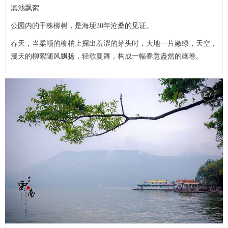
滇池飘絮
公园内的千株柳树，是海埂30年沧桑的见证。
春天，当柔顺的柳梢上探出羞涩的芽头时，大地一片嫩绿，天空，
漫天的柳絮随风飘扬，轻歌曼舞，构成一幅春意盎然的画卷。