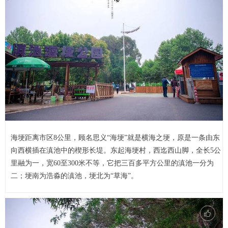
海埂距离市区8公里，顾名思义“海埂”就是横海之埂，原是一条由东
向西横插在滇池中的楔形长堤。东起海埂村，西迄西山脚，全长5公
里融为一，宽60至300米不等，它把三百多平方公里的滇池一分为
二；埂南为浩淼的滇池，埂北为“草海”。