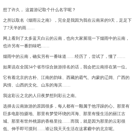
想了许久， 这篇游记取个什么名字呢？
之所以取名《烟雨云之南》，完全是我因为我在云南呆的9天，足足下
了7天半的雨……
网上看到了太多蓝天白云的云南，也向大家展现一下烟雨中的云南，
也许另有一番韵味吧……
烟雨中的云南，确实另有一番味道……经历了，尝试了，懂了……
如果说在全国34个省市综合旅游排名的话，我会把云南排在第一位。
它有着北京的古朴、江南的韵味、西藏的霸气、内蒙的辽阔、广西的
风情、山西的文化、山东的海滨……
我这彩云之北的人日夜梦想到彩云之南。
选择去云南旅游的原因很多，每人都有一颗属于他浮躁的心。那里有
巨多电影拍摄地、那里有梦莹环绕的洱海、那里有慢生活的丽江古
城、那里有世外桃源的香格里拉……而我，就是因为那里的云彩很
低、伸手即可摸到……谁让我天天生活在这雾霾中的北京呢。