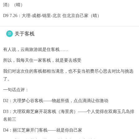
消）（晴）
D9 7.26：大理-成都-锦里-北京 住北京自己家（晴）
关于客栈

有人说，云南旅游就是住客栈……
所以，我每天住一家客栈，就是要去感受
我们对这次住的客栈都相当满意，也不妄当初费尽心思去对比与挑选
了。
一句话点评：
D2：大理梦心谷客栈——物超所值，点点滴滴让你激动
D3：大理双廊芝麻开花客栈（海景房）——个人觉得在双廊玉几岛排
名前三
D4：丽江芝麻开门客栈——就是你自己家