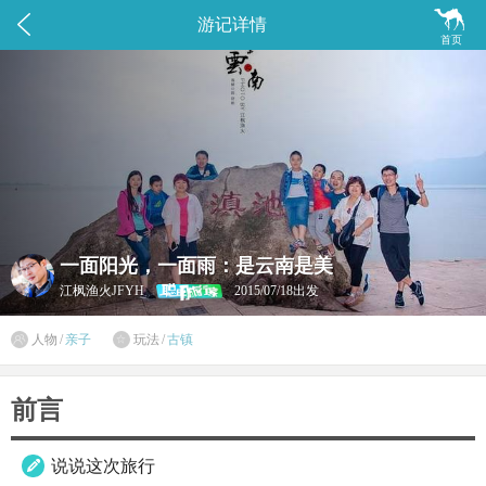


游记详情
首页
一面阳光，一面雨：是云南是美
江枫渔火JFYH
2015/07/18出发

人物
/
亲子
玩法
/
古镇

前言
说说这次旅行
