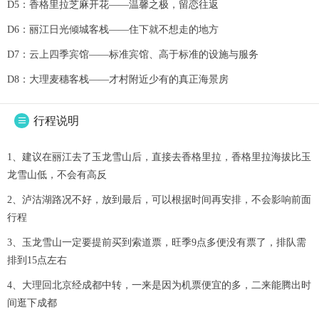
D5：香格里拉芝麻开花——温馨之极，留恋往返
D6：丽江日光倾城客栈——住下就不想走的地方
D7：云上四季宾馆——标准宾馆、高于标准的设施与服务
D8：大理麦穗客栈——才村附近少有的真正海景房
行程说明

1、建议在丽江去了玉龙雪山后，直接去香格里拉，香格里拉海拔比玉
龙雪山低，不会有高反
2、泸沽湖路况不好，放到最后，可以根据时间再安排，不会影响前面
行程
3、玉龙雪山一定要提前买到索道票，旺季9点多便没有票了，排队需
排到15点左右
4、大理回北京经成都中转，一来是因为机票便宜的多，二来能腾出时
间逛下成都