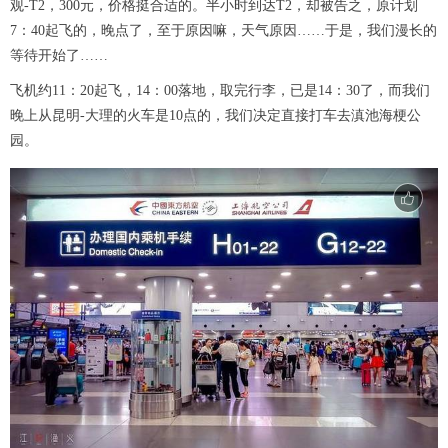
观-T2，300元，价格挺合适的。半小时到达T2，却被告之，原计划
7：40起飞的，晚点了，至于原因嘛，天气原因……于是，我们漫长的
等待开始了……
飞机约11：20起飞，14：00落地，取完行李，已是14：30了，而我们
晚上从昆明-大理的火车是10点的，我们决定直接打车去滇池海梗公
园。