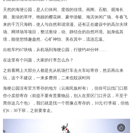
天然的海埂公园，是人们休闲、度假的佳境。画阁、石舫、观海长
廊、葱绿的草坪、艳丽的樱花林、豪华游艇、海滨休闲广场、冬春飞
来的千万只海鸥，使人与自然和谐浪漫。还有正在建设中的高尔夫球
场、网球场等项目，整洁葱绿，动、静结合的自然环境。如身临其
境，能使您情趣盎然、心旷神怡、美在其中，流连忘返。
出租车约67块钱，从机场到海梗公园，行驶约40分钟……
在这里有个问题，大家的行李怎么办？
之前看网上大部分人都是先从机场打车去火车站寄存，然后再出来
玩，这个不建议，一来多费用，二来也耽误时间
海梗公园没有官方寄存的地方（云南民族村有），但你可以找门口那
些小卖部寄存（前提不要有贵重物品，别人在景区门口开店，不至于
黑你这几个包），我们就是找一个照像点寄存的，10元/行李箱，但他
们6：30下班，之前要拿走。