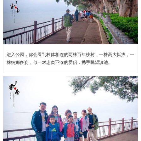
进入公园，你会看到枝体相连的两株百年桉树，一株高大挺拔，一
株婀娜多姿，似一对忠贞不渝的爱侣，携手眺望滇池。