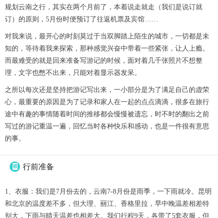
规划云南之行，其实在两个月前了，本着说走就走（我们是说订就
订）的原则，5月份时便预订了往返机票及宾馆……
对我来说，最开心的时刻莫过于当双脚踏上陌生的城市，一切都是未
知的，等待着我来探索，那种感觉兴奋中带着一些紧张，让人上瘾。
而最难受的就是回来准备写游记的时候，面对着几千张照片不想整
理，文字也憋不出来，只能对着显示器发呆。
之所以每次还是坚持把游记写出来，一小部分是为了满足自己的虚荣
心，最重要的原因是为了记录和家人在一起的点点滴滴，很多在旅行
途中有趣的事情随着时间的推移都会慢慢被遗忘，时不时的翻出之前
写过的游记重温一遍，回忆当时各种快乐和感动，也是一件很有意思
的事。
行前准备

1、衣服：我们是7月份去的，云南7-8月份是雨季，一下雨就冷。昆明
和北京的温度差不多，但大理、丽江、香格里拉，早中晚温差相差特
别大，下雨与晴天温差也相差大。我们行程9天，各带了5套衣服，但