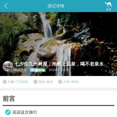


游记详情
首页
七夕住九州树屋，泡树上温泉，喝不老泉水
朝画西拾
2016/09/01出发

人物
/
三五好友
玩法
/
徒步
人均
/
400元


前言
说说这次旅行
