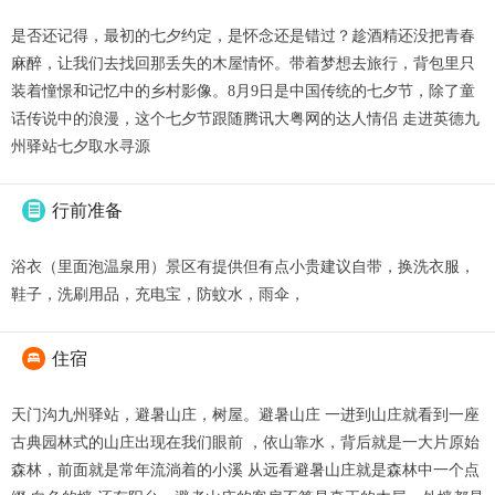
是否还记得，最初的七夕约定，是怀念还是错过？趁酒精还没把青春
麻醉，让我们去找回那丢失的木屋情怀。带着梦想去旅行，背包里只
装着憧憬和记忆中的乡村影像。8月9日是中国传统的七夕节，除了童
话传说中的浪漫，这个七夕节跟随腾讯大粤网的达人情侣 走进英德九
州驿站七夕取水寻源
行前准备

浴衣（里面泡温泉用）景区有提供但有点小贵建议自带，换洗衣服，
鞋子，洗刷用品，充电宝，防蚊水，雨伞，
住宿

天门沟九州驿站，避暑山庄，树屋。避暑山庄 一进到山庄就看到一座
古典园林式的山庄出现在我们眼前 ，依山靠水，背后就是一大片原始
森林，前面就是常年流淌着的小溪 从远看避暑山庄就是森林中一个点