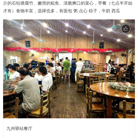
介的石牯塘腐竹、嫩滑的鲩鱼、清脆爽口的菜心，早餐（七点半开始
才有）食物丰富，选择也多，有面包 粥 点心 棕子，牛奶 西瓜
九州驿站餐厅