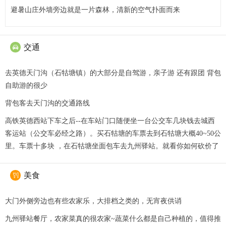
避暑山庄外墙旁边就是一片森林，清新的空气扑面而来
交通

去英德天门沟（石牯塘镇）的大部分是自驾游，亲子游 还有跟团 背包
自助游的很少
背包客去天门沟的交通路线
高铁英德西站下车之后--在车站门口随便坐一台公交车几块钱去城西
客运站（公交车必经之路）。买石牯塘的车票去到石牯塘大概40~50公
里。车票十多块 ，在石牯塘坐面包车去九州驿站。就看你如何砍价了
美食

大门外侧旁边也有些农家乐，大排档之类的，无宵夜供诮
九州驿站餐厅，农家菜真的很农家~蔬菜什么都是自己种植的，值得推