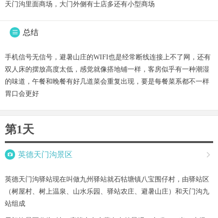
天门沟里面商场，大门外侧有士店多还有小型商场
总结

手机信号无信号，避暑山庄的WIFI也是经常断线连接上不了网，还有
双人床的摆放高度太低，感觉就像搭地铺一样，客房似乎有一种潮湿
的味道，午餐和晚餐有好几道菜会重复出现，要是每餐菜系都不一样
胃口会更好
第1天

英德天门沟景区

英德天门沟驿站现在叫做九州驿站就石牯塘镇八宝围仔村，由驿站区
（树屋村、树上温泉、山水乐园、驿站农庄、避暑山庄）和天门沟九
站组成