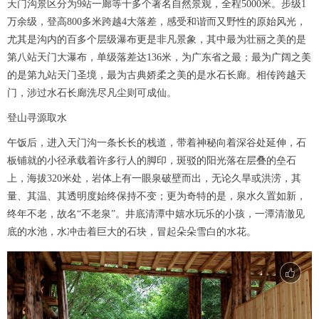
天门沟景区分为9站一廊等十多个著名自然景观，全程5000米。步级1
万余级，登高800多米跨越4大落差，感受和谐而又野性的原始风光，
尤其是沟内的百多个层级瀑布更是非凡景象，其中最为壮丽之美的是
第八站天门大瀑布，单级落差达136米，为广东省之最；最为广阔之美
的是第九站天门圣境，最为古典娇柔之美的是水石长廊。相传跨越天
门，涉过水石长廊洗尽凡尘则可成仙。
登山寻源取水
午饭后，进入天门沟一条长长的栈道，带着神秘向着深谷处延伸，石
板铺就的小径承载着许多行人的脚印，斑驳的阳光落在层叠的垒石
上，海拔320米处，岩体上有一眼泉破壁而出，无论久旱或洪涝，其
量、其温、其透明度始终保持不变；更为奇特的是，泉水久置如新，
终年不老，故名“不老泉”。井底清潭中嬉水玩乐的小孩，一潭清澈见
底的水池，水冲击着巨大的石块，冒起朵朵雪白的水花。