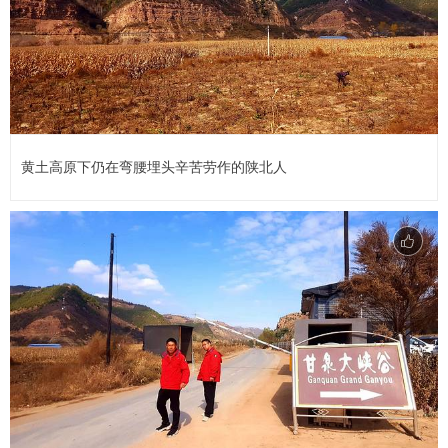
黄土高原下仍在弯腰埋头辛苦劳作的陕北人