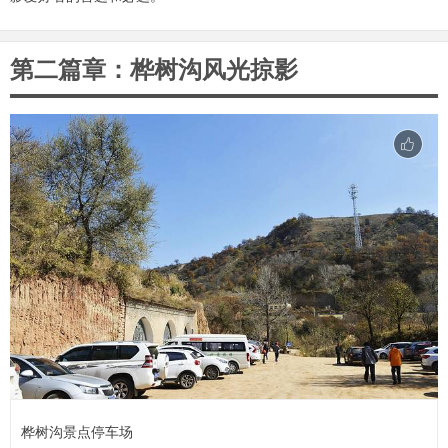
第二篇章：桦树沟风光掠影
桦树沟景点停车场