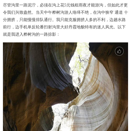
尽管沟里一路泥泞，必须在沟上花5元钱租雨夜才能游沟，但如此才更
令我们兴致盎然。当天中午桦树沟游人络绎不绝，在沟中狭窄 通道 十
分拥挤，只能慢慢排队通行。我只能克服拥挤人多的不利，边趟水路
前行，边手机单反轮番扫射沟里大好丹霞地貌特有的迷人风光。以下
就是我进入桦树沟的一路掠影：