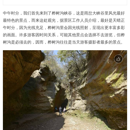
中午时分，我们首先来到了桦树沟峡谷，这是雨岔大峡谷里风光最好
最特色的景点，而来这处观光，据景区工作人员介绍，最好是天晴正
午时分，因为光线充足，桦树沟里会因光线照射，呈现出更丰富多彩
的画面。许多游客因时间关系，可能其他景点会选择不去游览，但桦
树沟是必须去的，因而，桦树沟往往是当天游客摄影者最多的景点。