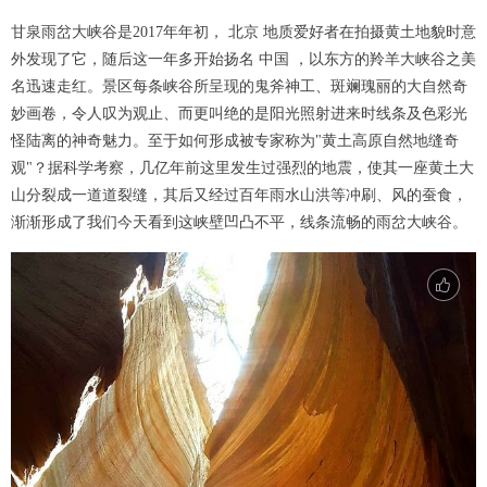
甘泉雨岔大峡谷是2017年年初， 北京 地质爱好者在拍摄黄土地貌时意
外发现了它，随后这一年多开始扬名 中国 ，以东方的羚羊大峡谷之美
名迅速走红。景区每条峡谷所呈现的鬼斧神工、斑斓瑰丽的大自然奇
妙画卷，令人叹为观止、而更叫绝的是阳光照射进来时线条及色彩光
怪陆离的神奇魅力。至于如何形成被专家称为"黄土高原自然地缝奇
观"？据科学考察，几亿年前这里发生过强烈的地震，使其一座黄土大
山分裂成一道道裂缝，其后又经过百年雨水山洪等冲刷、风的蚕食，
渐渐形成了我们今天看到这峡壁凹凸不平，线条流畅的雨岔大峡谷。