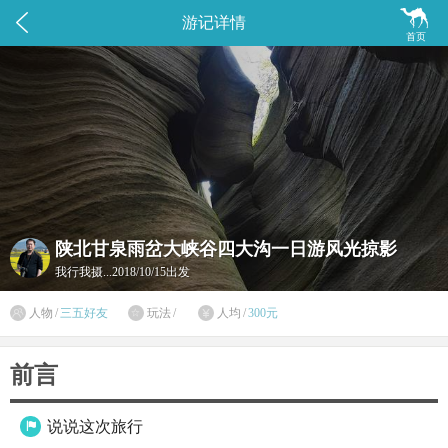


游记详情
首页
陕北甘泉雨岔大峡谷四大沟一日游风光掠影
我行我摄...
2018/10/15出发

人物
/
三五好友
玩法
/
人均
/
300元


前言
说说这次旅行
