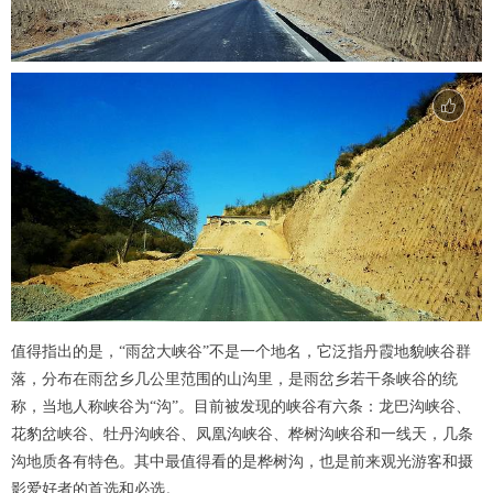
值得指出的是，“雨岔大峡谷”不是一个地名，它泛指丹霞地貌峡谷群
落，分布在雨岔乡几公里范围的山沟里，是雨岔乡若干条峡谷的统
称，当地人称峡谷为“沟”。目前被发现的峡谷有六条：龙巴沟峡谷、
花豹岔峡谷、牡丹沟峡谷、凤凰沟峡谷、桦树沟峡谷和一线天，几条
沟地质各有特色。其中最值得看的是桦树沟，也是前来观光游客和摄
影爱好者的首选和必选。