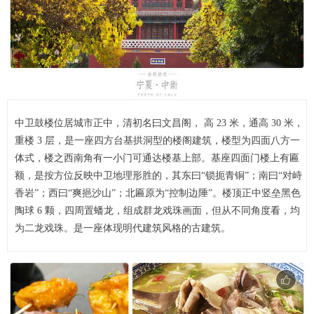
中卫鼓楼位居城市正中，清初名曰文昌阁， 高 23 米，通高 30 米，
重楼 3 层，是一座四方台基拱洞型的楼阁建筑，楼型为四面八方一
体式，楼之西南角有一小门可通达楼基上部。基座四面门楼上有匾
额，是按方位反映中卫地理形胜的，其东曰“锁扼青铜”；南曰“对峙
香岩”；西曰“爽挹沙山”；北匾原为“控制边陲”。楼顶正中竖垒黑色
陶球 6 颗，四周置蟠龙，组成群龙戏珠画面，但从不同角度看，均
为二龙戏珠。是一座体现明代建筑风格的古建筑。