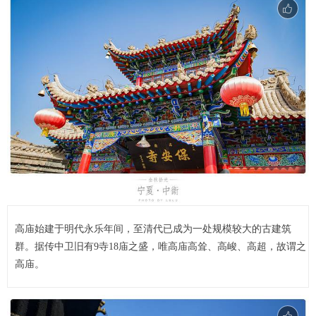
高庙始建于明代永乐年间，至清代已成为一处规模较大的古建筑
群。据传中卫旧有9寺18庙之盛，唯高庙高耸、高峻、高超，故谓之
高庙。