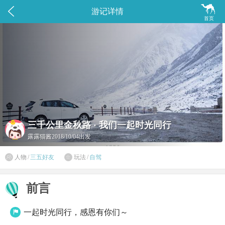


游记详情
首页
三千公里金秋路 · 我们一起时光同行
露露猫酱
2018/10/04出发

人物
/
三五好友
玩法
/
自驾

前言
一起时光同行，感恩有你们～
