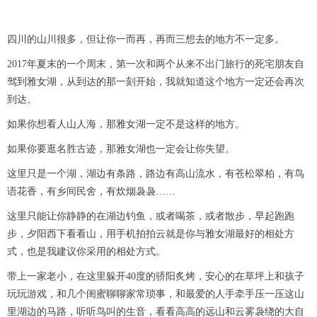
四川的山川很多，但让你一而再，再而三想去的地方不一定多。
2017年夏末的一个周末，第一次和两个从来不出门旅行的死宅朋友自
驾到雅女湖，从到达的那一刻开始，我就知道这个地方一定还会再次
到达。
如果你想看人山人海，那雅女湖一定不是这样的地方。
如果你要逛名胜古迹，那雅女湖也一定会让你失望。
这里只是一个湖，湖边有条路，路边有高山流水，有苍松翠柏，有鸟
语花香，有乡间民舍，有炊烟袅袅……
这里只能让你静静的在湖边钓鱼，或者喝茶，或者散步，早起跑跑
步，夕阳西下看看山，用手机拍拍云就是你与雅女湖最好的相处方
式，也是我建议你采用的相处方式。
带上一家老小，在这里躲开40度的骄阳炙烤，安心的在草坪上和孩子
玩玩游戏，和几个闺蜜聊聊家常琐事，和最爱的人手牵手压一压这山
里湖边的马路，听听鸟叫的生音，看看高高的远山和云雾袅绕的大自