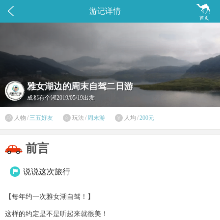


游记详情
首页
雅女湖边的周末自驾二日游
成都有个湖
2019/05/19出发

人物
/
三五好友
玩法
/
周末游
人均
/
200元


前言
说说这次旅行

【每年约一次雅女湖自驾！】
这样的约定是不是听起来就很美！