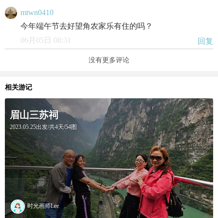
mtwn0410
今年端午节去好望角农家乐有住的吗？
06月05日 08:31
回复
没有更多评论
相关游记
眉山三苏祠
2023.05.25出发/共4天/54图
时光画师Lee