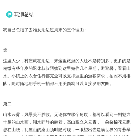
玩湖总结

我自己总结了去雅女湖边过周末的三个理由：
第一
这里人少，村庄就在湖边，来这里旅游的人还不是特别多，更多的是
稍微有些年岁的退休叔叔阿姨到这里短住几个星期，避避暑，看看山
水。小镇上的衣食住行都完全可以支撑这里的游客需求，拍照不用排
队，随时随地用手机一拍都不用美颜就可以直接发朋友圈。
第二
山水云雾，风景美不胜收。无论你在哪个角度，都可以看到一副魅力
十足的山水画，湖水静静的躺着，高山矗立入云霄，一朵朵棉花云飘
忽在山腰，瓦屋山的桌面顶时隐时现，一眼望出去是满世界的青葱翠