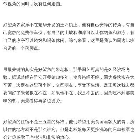
帝视角的同时，没有任何遮挡。
好望角农家乐不在繁华开发的王坪镇上，他有自己安静的转角，有自
己宽敞的免费停车位，有自己的山坡和湖岸可以让你钓鱼和游泳，有
自己的凉亭可以烧烤和喝茶休闲。综合来看，这里是我认为周边比较
合适的一个落脚点。
最最关键的其实是好望角的朱老板，那手厨艺可真的是久经沙场考
验，据说曾经在雅安开餐馆10多年，食客络绎不绝，因为餐饮实在太
辛苦，决定在这里落个脚，交些朋友，享受下生活。反正每次我去都
要问好了朱老板在不在，如果他不在，我是不去的，因为吃不到那美
味的餐，美景看得再多也徒劳。
好望角的住宿不是三五星的标准，他们希望用美食留着客人的胃，所
以住的地方就不是那么讲究。但是老板娘每天更换洗涤的床单被罩也
会让你感觉干净整洁和非常的放心。