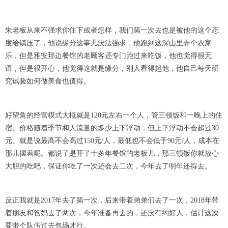
朱老板从来不强求你住下或者怎样，我们第一次去也是被他的这个态
度给镇压了，他说缘分这事儿没法强求，他跑到这深山里弄个农家
乐，但是雅安那边餐馆的老顾客还专门跑过来吃饭，他也觉得很无
语，但是很开心，他觉得这就是缘分，别人看得起他，他自己每天研
究试验如何做美食也值得。
好望角的经营模式大概就是120元左右一个人，管三顿饭和一晚上的住
宿。价格随着季节和人流量的多少上下浮动，但上下浮动不会超过30
元。就是说最高不会高过150元/人，最低也不会低于90元/人，成本在
那儿摆着呢。都说了是开了十多年餐馆的老板儿，那三顿饭你就放心
大胆的吃吧，保证你吃了一次还会去二次，今年去了明年还得去。
反正我就是2017年去了第一次，后来带着弟弟们去了一次，2018年带
着朋友和爸妈去了两次，今年准备再去的，还没有约好人，估计这次
要带个队伍过去包场才行。