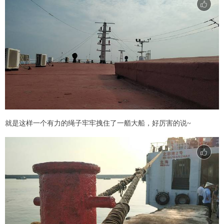
就是这样一个有力的绳子牢牢拽住了一艏大船，好厉害的说~