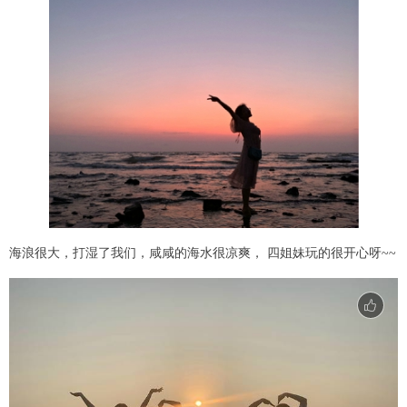
海浪很大，打湿了我们，咸咸的海水很凉爽， 四姐妹玩的很开心呀~~