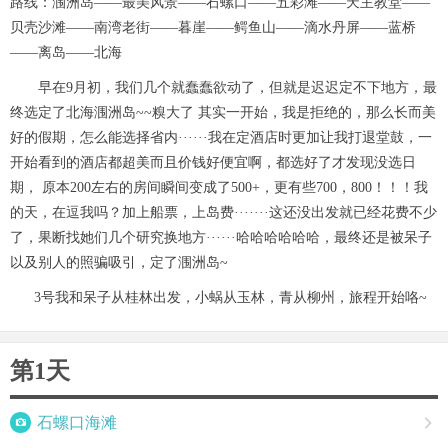
路线：涠洲岛——最美风景——石螺口——五彩滩——天主教堂——
贝壳沙滩——南湾老街——暮崖——鳄鱼山——滴水丹屏——蓝桥
e
——离岛——北海
o
早在9月初，我们几个就蠢蠢欲动了，但就是迟迟定不下地方，最
终选定了北海涠洲岛~~糗大了 其实一开始，我是拒绝的，那么长而美
好的假期，怎么能选择省内······我在定酒店时更加让我打退堂鼓，一
开始看到的酒店都超美而且价钱好便宜啊，都选好了才发现没选日
期， 原本200左右的房间瞬间变成了500+，更有些700，800！！！我
的天，在逗我吗？加上船票，上岛费·······这还没出发就已经花费不少
了，果断找她们几个研究换地方······哈哈哈哈哈哈，最终还是被呆子
以及别人的照骗吸引，定了涠洲岛~
3号我和呆子从桂林出发，小蜗从玉林，青从柳州，旅程开始咯~
第1天

石螺口海滩
