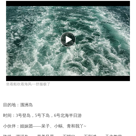
P
l
a
坐着船吹着海风~~舒服极了
y
目的地：涠洲岛
V
时间：3号登岛，5号下岛，6号北海半日游
i
小伙伴：姐妹团——呆子、小蜗、青和我丫~
d