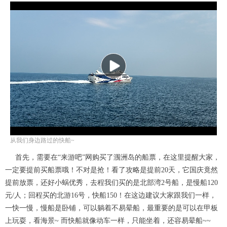
P
l
a
从我们身边路过的快船~
y
首先，需要在“来游吧”网购买了涠洲岛的船票，在这里提醒大家，
一定要提前买船票哦！不对是抢！看了攻略是提前20天，它国庆竟然
V
提前放票，还好小蜗优秀，去程我们买的是北部湾2号船，是慢船120
元/人；回程买的北游16号，快船150！在这边建议大家跟我们一样，
i
一快一慢，慢船是卧铺，可以躺着不易晕船，最重要的是可以在甲板
上玩耍，看海景~ 而快船就像动车一样，只能坐着，还容易晕船~~
d