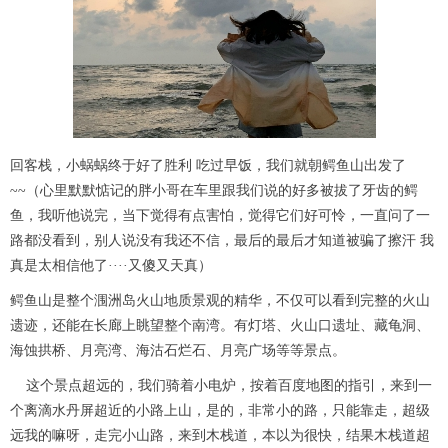
回客栈，小蜗蜗终于好了胜利 吃过早饭，我们就朝鳄鱼山出发了
~~（心里默默惦记的胖小哥在车里跟我们说的好多被拔了牙齿的鳄
鱼，我听他说完，当下觉得有点害怕，觉得它们好可怜，一直问了一
路都没看到，别人说没有我还不信，最后的最后才知道被骗了擦汗 我
真是太相信他了····又傻又天真）
鳄鱼山是整个涠洲岛火山地质景观的精华，不仅可以看到完整的火山
遗迹，还能在长廊上眺望整个南湾。有灯塔、火山口遗址、藏龟洞、
海蚀拱桥、月亮湾、海沽石烂石、月亮广场等等景点。
这个景点超远的，我们骑着小电炉，按着百度地图的指引，来到一
个离滴水丹屏超近的小路上山，是的，非常小的路，只能靠走，超级
远我的嘛呀，走完小山路，来到木栈道，本以为很快，结果木栈道超