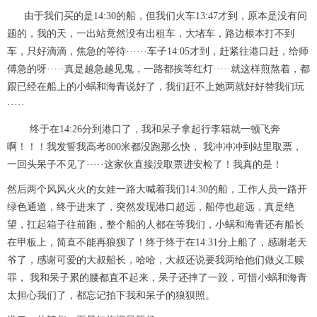
由于我们买的是14:30的船，但我们火车13:47才到，原本是没有问
e
题的，我的天，一出站竟然没有出租车，大堵车，路边根本打不到
车，只好滴滴，焦急的等待······车子14:05才到，赶紧往港口赶，给师
o
傅急的呀·····真是越急越见鬼，一路都挨等红灯·····就这样煎熬着，都
跟已经在船上的小蜗和海青说好了，我们赶不上她两就好好替我们玩
·····
终于在14:26分到港口了，我和呆子拿起行李箱就一顿飞奔
啊！！！我发誓我高考800米都没跑那么快， 我冲冲冲到站里取票，
一回头呆子不见了·····这家伙直接没取票进安检了！我真的是！
然后两个风风火火的女娃一路大喊着我们14:30的船，工作人员一路开
绿色通道，终于进来了，突然发现港口超远，船停也超远，真是绝
望，扛起箱子往前跑，整个船的人都在等我们，小蜗和海青还有船长
在甲板上，简直不能再狼狈了！终于终于在14:31分上船了，感谢老天
爷了，感谢可爱的大叔船长，哈哈，大叔还说要我两给他们做义工赎
罪， 我和呆子累的腰都直不起来，呆子还摔了一跤，可惜小蜗和海青
太担心我们了，都忘记拍下我和呆子的狼狈照。