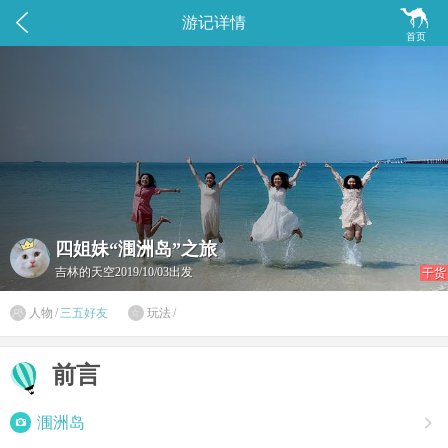


游记详情
首页
四姐妹“涠洲岛”之旅
吉林的天空
2019/10/03出发
干货

人物
/
三五好友
玩法
/

前言

涠洲岛
