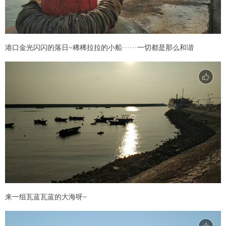
港口金光闪闪的落日~稀稀拉拉的小船······一切都是那么和谐
来一组瓦蓝瓦蓝的大海呀~