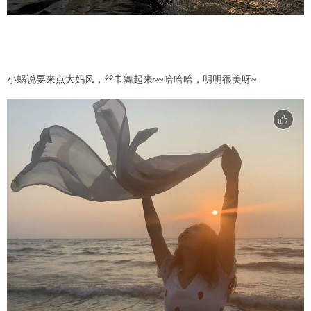
小蜗说要来点大妈风，丝巾舞起来~~哈哈哈，明明很美呀~