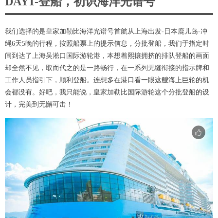
DAY1-登船，初识海洋光谱号
我们选择的是皇家加勒比海洋光谱号首航从上海出发-日本鹿儿岛-冲
绳6天5晚的行程，按照船票上的提示信息，分批登船，我们于指定时
间到达了上海吴淞口国际游轮港，本想着熙攘拥挤的排队登船的画面
却全然不见，取而代之的是一路畅行，在一系列无缝衔接的指示牌和
工作人员指引下，顺利登船。连想多在港口看一眼这艘海上巨轮的机
会都没有。好吧，我只能说，皇家加勒比国际游轮这个分批登船的设
计，完美到无懈可击！