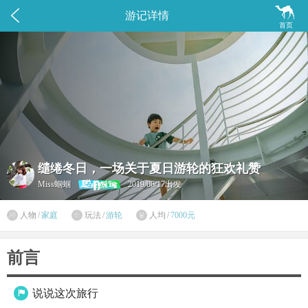


游记详情
首页
缱绻冬日，一场关于夏日游轮的狂欢礼赞
Miss蝈蝈
2019/06/17出发

人物
/
家庭
玩法
/
游轮
人均
/
7000元


前言
说说这次旅行
