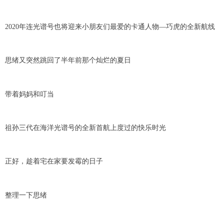
2020年连光谱号也将迎来小朋友们最爱的卡通人物—巧虎的全新航线
思绪又突然跳回了半年前那个灿烂的夏日
带着妈妈和叮当
祖孙三代在海洋光谱号的全新首航上度过的快乐时光
正好，趁着宅在家要发霉的日子
整理一下思绪