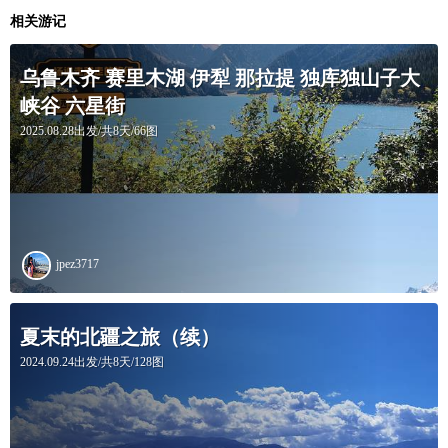
相关游记
乌鲁木齐 赛里木湖 伊犁 那拉提 独库独山子大
峡谷 六星街
2025.08.28出发/共8天/66图
jpez3717
夏末的北疆之旅（续）
2024.09.24出发/共8天/128图