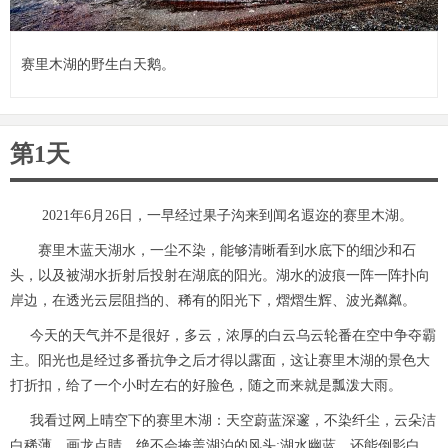
赛里木湖的野生白天鹅。
第1天
2021年6月26日，一早经过果子沟来到闻名遐迩的赛里木湖。
赛里木蓝天湖水，一尘不染，能够清晰看到水底下的细沙和石
头，以及被湖水折射后投射在湖底的阳光。湖水的波痕一阵一阵扑向
岸边，在透光云层阻挡的、稀有的阳光下，熠熠生辉、波光粼粼。
今天的天气并不是很好，多云，浓厚的白云乌云轮番在空中争夺霸
主。阳光也是经过多番抗争之后才得以露面，这让赛里木湖的景色大
打折扣，给了一个小时左右的好脸色，随之而来就是瓢泼大雨。
我看过网上晴空下的赛里木湖：天空蔚蓝深邃，不染纤尘，云朵洁
白稀薄，画龙点睛，绝不会掩盖湖泊的风头;湖水幽蓝，还能倒影白