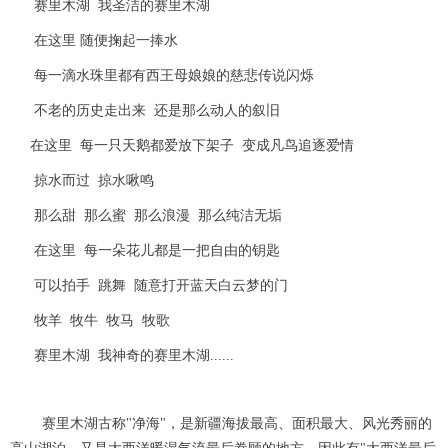
赛里木湖 我圣洁的赛里木湖
在这里 随便掬起一捧水
每一滴水珠里都有西王母娘娘的慈悲传说闪烁
不老的历史走出来 还是那么动人的叙旧
在这里 每一只天鹅都爱放下架子 变成凡鸟追逐爱情
掠水而过 掠水啾鸣
那么甜 那么蜜 那么浪漫 那么纯洁无垢
在这里 每一朵花儿都是一把自由的钥匙
可以拍手 跳舞 随意打开蓝天白云梦的门
牧羊 牧牛 牧马 牧歌
赛里木湖 我神奇的赛里木湖......
赛里木湖古称"净海"，是新疆海拔最高、面积最大、风光秀丽的