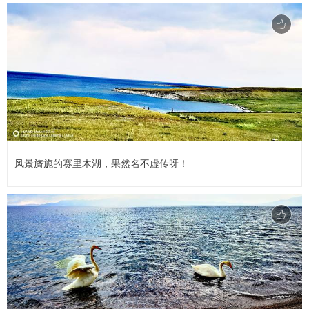
风景旖旎的赛里木湖，果然名不虚传呀！