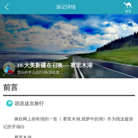


游记详情
首页
10.大美新疆在召唤----赛里木湖
雪白的羊儿
2021/06/26出发
前言
说说这次旅行

摘自网上胡有琪的一首《 赛里木湖,我梦中的湖》作为我这篇游
记的开场白
赛里木湖，