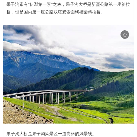
果子沟素有“伊犁第一景”之称，果子沟大桥是新疆公路第一座斜拉
桥，也是国内第一座公路双塔双索面钢桁梁斜拉桥。
果子沟大桥是果子沟风景区一道亮丽的风景线。