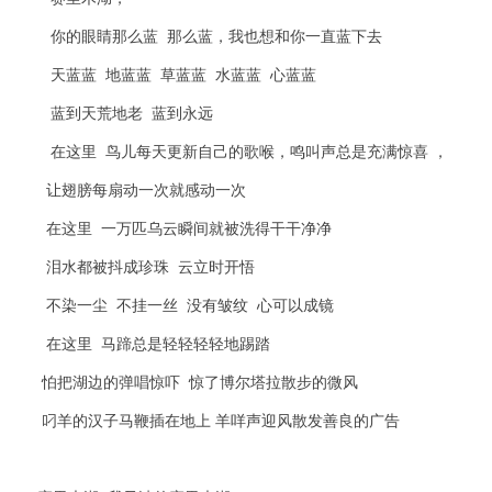
你的眼睛那么蓝 那么蓝，我也想和你一直蓝下去
天蓝蓝 地蓝蓝 草蓝蓝 水蓝蓝 心蓝蓝
蓝到天荒地老 蓝到永远
在这里 鸟儿每天更新自己的歌喉，鸣叫声总是充满惊喜 ，
让翅膀每扇动一次就感动一次
在这里 一万匹乌云瞬间就被洗得干干净净
泪水都被抖成珍珠 云立时开悟
不染一尘 不挂一丝 没有皱纹 心可以成镜
在这里 马蹄总是轻轻轻轻地踢踏
怕把湖边的弹唱惊吓 惊了博尔塔拉散步的微风
叼羊的汉子马鞭插在地上 羊咩声迎风散发善良的广告