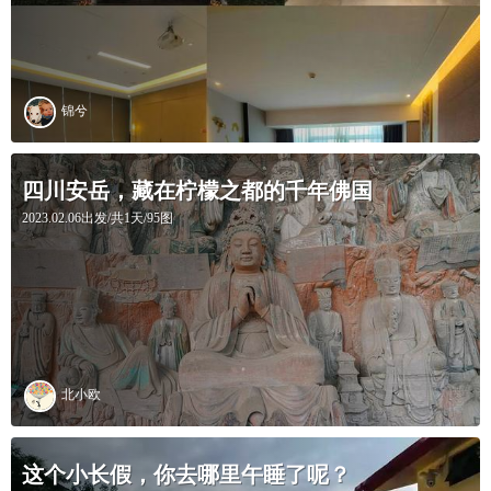
锦兮
四川安岳，藏在柠檬之都的千年佛国
2023.02.06出发/共1天/95图
北小欧
这个小长假，你去哪里午睡了呢？