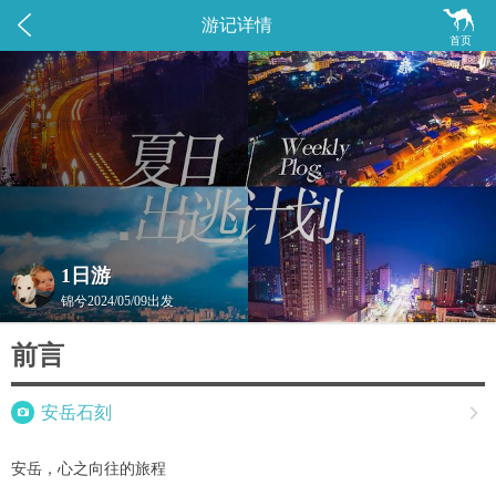


游记详情
首页
1日游
锦兮
2024/05/09出发
前言

安岳石刻

安岳，心之向往的旅程