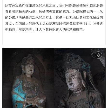
欣赏完宝森柠檬旅游区的风景之后，我们可以去卧佛院和圆觉洞去
看看雕刻精美的石像，感受佛教文化的魅力。卧佛院在长约一千米
的卧佛沟两侧高约20米的崖壁上，这是一处充满历史和文化底蕴的
景点，全国最大的唐代全身石刻左侧卧佛造像就坐落于此。卧佛造
型独特，雕刻精美，让人不禁感叹古人的智慧和技艺。