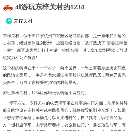
4‖游玩东梓关村的1234
东梓关村

东梓关村，位于浙江省杭州市富阳区场口镇西部，是一座年代久远的
古村落，经过整体规划设计、全面修缮改造，被打造成了“富春江畔第
一村”，新晋成为网红打卡村后，曾经名噪一时，拿奖拿到手软，可以
说实力不允许低调!
这个村的特点在于：一个村子、两个世界，一半是有着厚重历史底色
的民清古民居，一半是有着水墨江南画般的杭派新民居，两种元素完
美融合，形成了东梓关村独特的村落景观。
游玩东梓关村，1234让你轻松玩转这个网红村。
1、停车方法。东梓关村的收费停车场在村南的村口外面，如果你将导
航目的地设在东梓关村或村民委员会，就将你导航到停车场了，如果
不想停在停车场，车辆是可以直接进村的，自己找寻可以停靠的地
方，但村里停车，由于路窄巷小，要么挡住门户、要么顶住前车，有