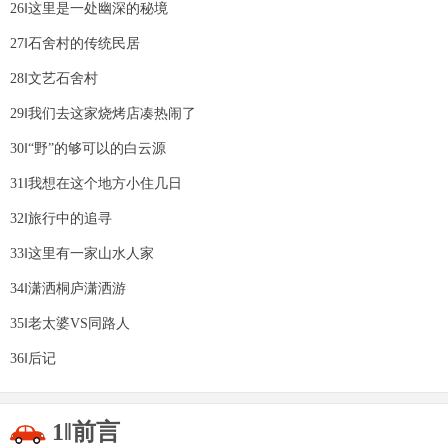
26‖这里是一处幽深的秘境
27‖石舍村的传统民居
28‖文艺石舍村
29‖我们去这家烧烤店凑热闹了
30‖“野”的够可以的白云源
31‖我想在这个地方小住几日
32‖旅行中的追寻
33‖这里有一家山水人家
34‖潇洒桐庐潇洒游
35‖老太婆VS同路人
36‖后记
1‖前言