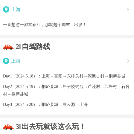

上海

一直想游一游富春江，那就趁个周末，出发！
2‖自驾路线

上海

Day1（2024.5.18）：上海→富阳→东梓关村→深澳古村→桐庐县城
Day2（2024.5.19）：桐庐县城→严子陵钓台→芦茨村→茆坪村→石舍
村→桐庐县城
Day3（2024.5.20）：桐庐县城→白云源→上海
3‖出去玩就该这么玩！