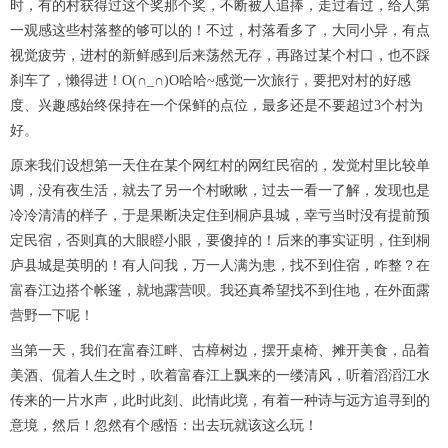
时，有的村获得过这个奖那个奖，不断被人追捧，走过看过，给人第
一观感这些村落整的够可以的！不过，村落看多了，大同小异，有点
视觉疲劳，进村的新鲜感到后来荡然无存，再路过某个村口，也不踩
刹车了，懒得进！O(∩_∩)O哈哈~感觉一次旅行，要把对村的好感
度、兴趣感始终保持在一个保鲜的点位，最多还是不要超过3个村为
好。
原来我们设想第一天住在某个网红村的网红民宿的，发觉村里比较单
调，没有夜生活，就去了另一个村瞅瞅，过去一看一了解，发现也是
冷冷清清的样子，于是果断决定住到桐庐县城，幸亏当时没有提前预
定民宿，否则真的大眼瞪小眼，要傻掉的！后来的事实证明，住到桐
庐县城是英明的！有人问我，万一人满为患，找不到住宿，咋整？在
富春江边搭个帐篷，就地露营呗。我还真希望找不到住地，在外面露
营野一下呢！
当第一天，我们在富春江畔、古樟树边，摆开桌椅、摊开美食，品着
美酒、侃着人生之时，吹着富春江上飘来的一缕清风，听着滔滔江水
传来的一片水声，此时此刻、此情此境，有着一种诗与远方追寻到的
意境，然后！忽然有个感悟：出去玩就该这么玩！