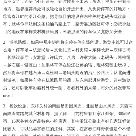
点不安全，还要当心开进去、到时候开不出来，所以！停车还得看准
地方。温馨推荐两处可以轻松自如开进开出、又免费停车的好地方：
①富春江畔的沿江公路。把导航目的地设在东梓关村老码头或议事
亭，就将你导航到这条柏油马路上了，路旁靠边随处可停；②把导航
目的地设在东梓关村杭派民居，民居那里的停车位又宽敞又安全。
2、游览路线。如果中规中矩的将车停在停车场的话，游览主线可以这
么走：停车场→杭派民居→文化礼堂→村史馆→东梓长廊→东梓古街
→长塘议事厅→安雅堂→许氏六、八房→许家大院→老码头→巡检司
→越石庙→紫薇山；如果将车停在沿江公路的话，现将紫薇山玩掉，
然后将车停在越石庙→巡检司→老码头附近的沿江公路上，从北面进
村游览；如果将车停在杭派民居的话，从东南部进村游览。进村游览
后，还可以驱车沿着村外绕一圈，看看村外的风景，村外的路况非常
nice！
3、餐饮设施。东梓关村的南面是田园风光，北面是山水风光，东西两
面隔着道路与其它村相邻，据了解：目前村里有12家江鲜馆、30家民
宿、15家各种农产品特色小吃店家，其中沿江公路上有好几家江鲜馆
比较大，可以品尝富春江的江鲜。其实，在富春江畔野餐也是个不错