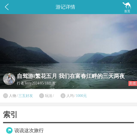


游记详情
首页
自驾游‖繁花五月 我们在富春江畔的三天两夜
行者Terry
2024/05/18出发
美图

人物
/
三五好友
玩法
/
人均
/
1000元


索引
说说这次旅行
