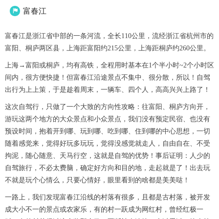
富春江

富春江是浙江省中部的一条河流，全长110公里，流经浙江省杭州市的
富阳、桐庐两区县，上海距富阳约215公里，上海距桐庐约260公里。
上海→富阳或桐庐，均有高铁，全程用时基本在1个半小时~2个小时区
间内，很方便快捷！但富春江沿途景点不集中、很分散，所以！自驾
出行为上上策，于是趁着周末，一辆车、四个人，高高兴兴上路了！
这次自驾行，只做了一个大致的方向性攻略：往富阳、桐庐方向开，
游玩这两个地方的大众景点和小众景点，我们没有预定民宿、也没有
预设时间，抱着开到哪、玩到哪、吃到哪、住到哪的中心思想，一切
随着感觉来，觉得好玩多玩玩，觉得没感觉就走人，自由自在、不受
拘泥，随心随意、天马行空，这就是自驾的优势！事后证明：人少的
自驾旅行，不必太费脑，确定好方向和目的地，走起就是了！出去玩
不就是玩个心情么，只要心情好，眼里看到的啥都是美美哒！
一路上，我们发现富春江沿线的村落有很多，且都是古村落，被开发
成大小不一的景点或农家乐，有的村一跃成为网红村，曾经红极一