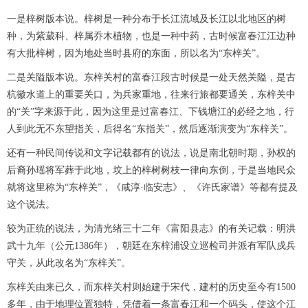
一是梓树版本说。梓树是一种分布于长江流域及长江以北地区的树
种，为紫葳科、梓属乔木植物，也是一种中药，古时候富春江江边种
有大批梓树，因为地处当时县府的东面，所以名为“东梓关”。
二是关隘版本说。东梓关村的富春江段古时候是一处天然关隘，是古
杭徽水道上的重要关口，为兵家重地，往来行旅都要通关，东梓关中
的“关”字来源于此，因为这里是过富春江、下钱塘江的必经之地，行
人到此无不东望指关，后得名“东指关”，然后逐渐演变为“东梓关”。
还有一种民间传说和文字记载都有的说法，说是南北朝时期，孙权的
后裔孙瑶将军葬于此地，坟上的梓树树枝一律向东倒，于是当地民众
就将这里称为“东梓关”，《咸淳·临安志》、《许氏家谱》等都有提及
这个说法。
较为正统的说法，为清光绪三十二年《富阳县志》的有关记载：明洪
武十九年（公元1386年），朝廷在东梓浦设立巡检司并派有军队戍兵
守关，从此改名为“东梓关”。
东梓关由来已久，而东梓关村则始建于宋代，建村的历史至今有1500
多年，由于地理位置独特，凭借着一条富春江和一个码头，使这个江