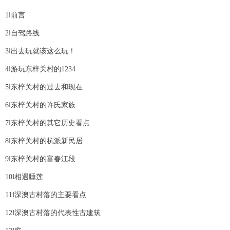
1‖前言
2‖自驾路线
3‖出去玩就该这么玩！
4‖游玩东梓关村的1234
5‖东梓关村的过去和现在
6‖东梓关村的许氏家族
7‖东梓关村的其它历史看点
8‖东梓关村的杭派新民居
9‖东梓关村的富春江段
10‖相遇睡莲
11‖深澳古村落的主要看点
12‖深澳古村落的代表性古建筑