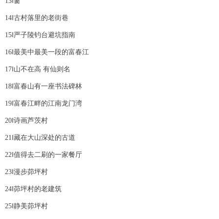
13‖窗
14‖古村落里的老街巷
15‖严子陵钓台避坑指南
16‖最美中最美一段的富春江
17‖山不在高 有仙则名
18‖富春山有一座书法碑林
19‖富春江畔的江南龙门湾
20‖诗画芦茨村
21‖藏在大山深处的古道
22‖值得去二刷的一家餐厅
23‖漫步茆坪村
24‖茆坪村的老建筑
25‖静美茆坪村