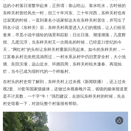
边的小村落日渐繁华起来，正所谓：靠山吃山、靠水吃水，古时候的
东梓关村曾经风光一时，但三十年河东、三十年河西，东梓关村也有
过寂寞的时候，一直到著名小说家郁达夫在东梓关村居住，并写出了
同名小说《东梓关》后，东梓关村再度进入人们的视线，让人们纷至
沓来，寻觅小说中描绘的场景和踪影；日出日落、潮涨潮落，几度辉
煌、几度沉浮，当东梓关村又一次闻名的时候，已经是21世纪的今
天，“网红村”的头衔让东梓关村重新闪亮起来。如今的东梓关村，一
江富春从村北依然流淌而过，一村水系从村中仍旧贯穿全村，大小池
塘、良田沃壤，远山近水、环拥四周，东梓关村枯木逢春、再现灿
烂，当今已成为现时代的一个样板村。
在村头的村史馆了解到，东梓关村上过央视《新闻联播》，还上过央
视2套、10套等国家级媒体，还做过央视春晚片花，省级的媒体报道更
是不计其数，一个字“牛！”强烈建议，去游玩东梓关村的时候，先去
村史馆看一下，对游玩整个村落很有帮助。