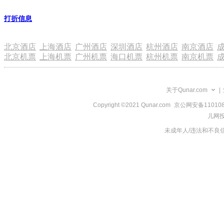
浏
览
打折信息
信
息
北京酒店
上海酒店
广州酒店
深圳酒店
杭州酒店
南京酒店
北京机票
上海机票
广州机票
海口机票
杭州机票
南京机票
关于Qunar.com
|
Copyright ©2021 Qunar.com
京公网安备1101080
儿网投
未成年人/违法和不良信息