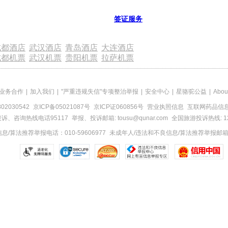
签证服务
成都酒店
武汉酒店
青岛酒店
大连酒店
成都机票
武汉机票
贵阳机票
拉萨机票
业务合作
|
加入我们
|
"严重违规失信"专项整治举报
|
安全中心
|
星骆驼公益
|
Abou
2030542
京ICP备05021087号
京ICP证060856号
营业执照信息
互联网药品信息服
诉、咨询热线电话95117
举报、投诉邮箱: tousu@qunar.com
全国旅游投诉热线: 12
/算法推荐举报电话：010-59606977
未成年人/违法和不良信息/算法推荐举报邮箱：to