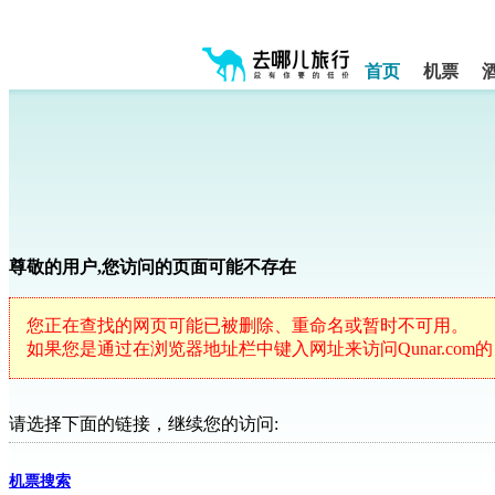
请
提
提
示:
示:
按
您
您
shift+enter
首页
机票
已
已
进
进
离
入
入
开
去
网
网
哪
站
站
网
导
导
航
航
智
区,
区
能
本
导
区
尊敬的用户,您访问的页面可能不存在
盲
域
语
含
音
有
您正在查找的网页可能已被删除、重命名或暂时不可用。
5
引
如果您是通过在浏览器地址栏中键入网址来访问Qunar.co
个
导
模
模
块,
式
按
请选择下面的链接，继续您的访问:
下
Tab
键
机票搜索