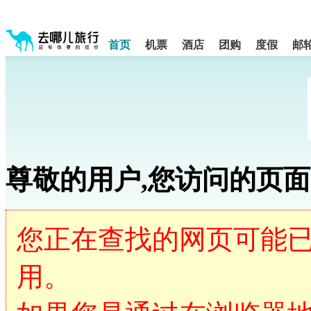
请
提
提
示:
示:
按
您
您
shift+enter
首页
机票
酒店
团购
度假
邮
已
已
进
进
离
入
入
开
去
网
网
哪
站
站
网
导
导
航
航
智
区,
区
能
本
导
区
盲
尊敬的用户,您访问的页
域
语
含
音
有
5
引
个
导
您正在查找的网页可能
模
模
块,
式
按
用。
下
Tab
键