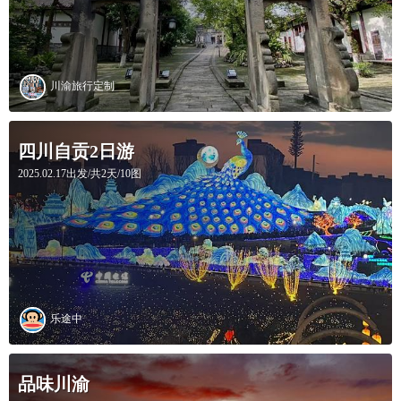
川渝旅行定制
四川自贡2日游
2025.02.17出发/共2天/10图
乐途中
品味川渝