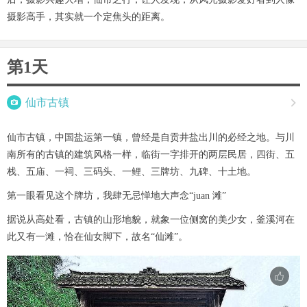
摄影高手，其实就一个定焦头的距离。
第1天

仙市古镇

仙市古镇，中国盐运第一镇，曾经是自贡井盐出川的必经之地。与川
南所有的古镇的建筑风格一样，临街一字排开的两层民居，四街、五
栈、五庙、一祠、三码头、一鲤、三牌坊、九碑、十土地。
第一眼看见这个牌坊，我肆无忌惮地大声念“juan 滩”
据说从高处看，古镇的山形地貌，就象一位侧窝的美少女，釜溪河在
此又有一滩，恰在仙女脚下，故名“仙滩”。