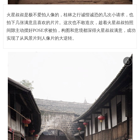
火星叔叔是极不爱拍人像的，桂林之行诚惶诚恐的几次小请求，也
拍下几张满意且喜欢的片片。这次也不敢造次，趁着火星叔叔拍照
间隙主动摆好POSE求被拍，构图和意境都深得火星叔叔满意，成功
实现了从风景片到人像片的大逆转。