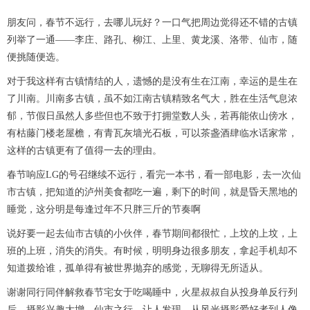
朋友问，春节不远行，去哪儿玩好？一口气把周边觉得还不错的古镇
列举了一通——李庄、路孔、柳江、上里、黄龙溪、洛带、仙市，随
便挑随便选。
对于我这样有古镇情结的人，遗憾的是没有生在江南，幸运的是生在
了川南。川南多古镇，虽不如江南古镇精致名气大，胜在生活气息浓
郁，节假日虽然人多些但也不致于打拥堂数人头，若再能依山傍水，
有枯藤门楼老屋檐，有青瓦灰墙光石板，可以茶盏酒肆临水话家常，
这样的古镇更有了值得一去的理由。
春节响应LG的号召继续不远行，看完一本书，看一部电影，去一次仙
市古镇，把知道的泸州美食都吃一遍，剩下的时间，就是昏天黑地的
睡觉，这分明是每逢过年不只胖三斤的节奏啊
说好要一起去仙市古镇的小伙伴，春节期间都很忙，上坟的上坟，上
班的上班，消失的消失。有时候，明明身边很多朋友，拿起手机却不
知道拨给谁，孤单得有被世界抛弃的感觉，无聊得无所适从。
谢谢同行同伴解救春节宅女于吃喝睡中，火星叔叔自从投身单反行列
后，摄影兴趣大增，仙市之行，让人发现，从风光摄影爱好者到人像