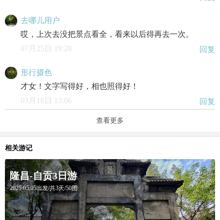
去哪儿用户
哎，上次去没把景点看全，看来以后得再去一次。
07月25日 19:28
回复
形行摄色
才女！文字写得好，相也照得好！
03月18日 13:06
回复
查看更多
相关游记
隆昌-自贡3日游
2025.05.05出发/共3天/50图