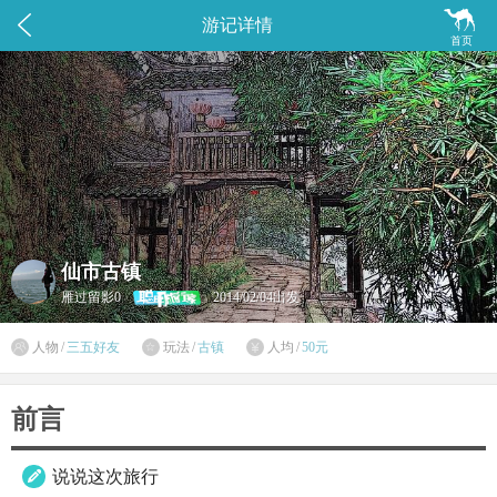


游记详情
首页
仙市古镇
雁过留影0
2014/02/04出发

人物
/
三五好友
玩法
/
古镇
人均
/
50元


前言
说说这次旅行
