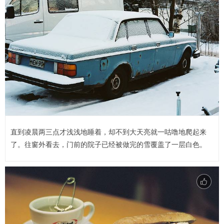
直到凌晨两三点才浅浅地睡着，却不到大天亮就一咕噜地爬起来
了。往窗外看去，门前的院子已经被做完的雪覆盖了一层白色。