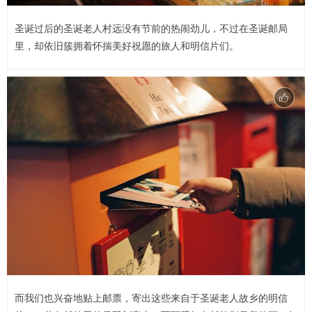
圣诞过后的圣诞老人村远没有节前的热闹劲儿，不过在圣诞邮局
里，却依旧簇拥着怀揣美好祝愿的旅人和明信片们。
而我们也兴奋地贴上邮票，寄出这些来自于圣诞老人故乡的明信