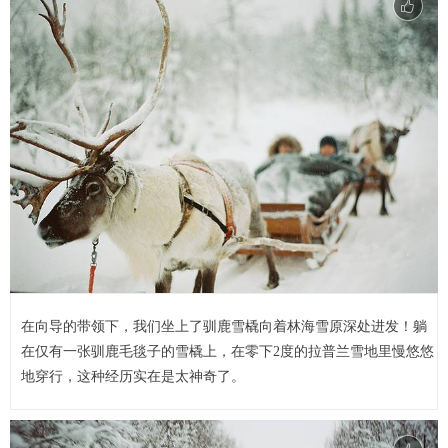
在向导的带领下，我们坐上了驯鹿雪橇向着林海雪原深处进发！躺
在仅有一张驯鹿毛毯子的雪橇上，在零下2度的拉普兰雪地里慢悠悠
地穿行，这种经历实在是太神奇了。