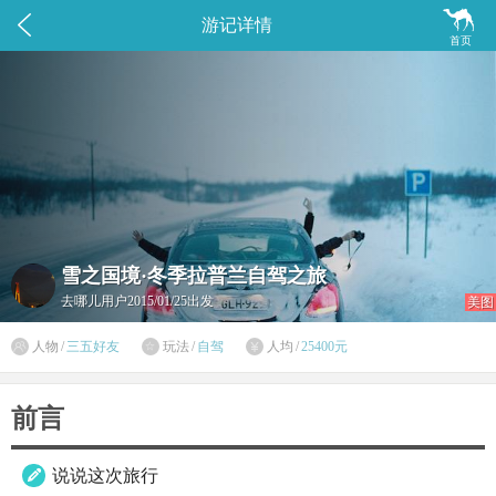


游记详情
首页
雪之国境·冬季拉普兰自驾之旅
去哪儿用户
2015/01/25出发
美图

人物
/
三五好友
玩法
/
自驾
人均
/
25400元


前言
说说这次旅行
