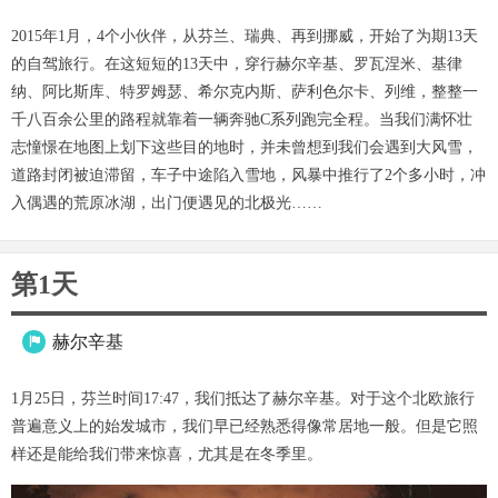
2015年1月，4个小伙伴，从芬兰、瑞典、再到挪威，开始了为期13天
的自驾旅行。在这短短的13天中，穿行赫尔辛基、罗瓦涅米、基律
纳、阿比斯库、特罗姆瑟、希尔克内斯、萨利色尔卡、列维，整整一
千八百余公里的路程就靠着一辆奔驰C系列跑完全程。当我们满怀壮
志憧憬在地图上划下这些目的地时，并未曾想到我们会遇到大风雪，
道路封闭被迫滞留，车子中途陷入雪地，风暴中推行了2个多小时，冲
入偶遇的荒原冰湖，出门便遇见的北极光……
第1天
赫尔辛基

1月25日，芬兰时间17:47，我们抵达了赫尔辛基。对于这个北欧旅行
普遍意义上的始发城市，我们早已经熟悉得像常居地一般。但是它照
样还是能给我们带来惊喜，尤其是在冬季里。