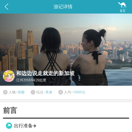


游记详情
首页
和边边说走就走的新加坡
江河
2018/04/29出发

人物
/
闺蜜
玩法
/
美食
人均
/
10000元


前言
出行准备✈️
