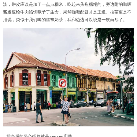
淡，饼皮应该是加了一点点糯米，吃起来焦焦糯糯的，旁边附的咖喱
酱迅速给牛肉馅饼赋予了生命，果然咖喱配饼才是王道。拉茶更是不
用说，类似于我们喝的丝袜奶茶，我和边边可以说是一饮而尽了。
我身后的绿色招牌就是zamzam店哦。