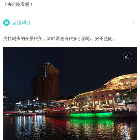
了去吃吃看啊！

克拉码头

克拉码头的夜景很美，湖畔两侧有很多小酒吧，好不热闹。