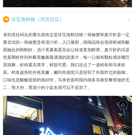

珍宝海鲜楼（河滨坊店）

来到克拉码头的重头戏肯定是珍宝海鲜坊咯！辣椒蟹和麦片虾是一定
要尝试的～辣椒蟹是有汤汁的，入口微甜，细细品味会觉得鲜咸和酸
甜融合的刚刚好，汤汁里裹着蛋花会让味道更加醇厚。麦片虾的话是
把基围虾炸到外酥里嫩裹着满满的甜麦片，每一口都有颗粒感在嘴巴
里跳舞，虾肉紧实弹牙，鲜甜可爱。我们还点了一道鳕鱼和马来炒
面。鳕鱼趁热吃外焦里嫩，嫩到你感觉只是咬到了外面炸过的面糊，
口味也是酸酸甜甜的很好吃，马来炒面和国内很多东南亚餐馆做的无
二，很大份，胃袋小的小盆友就可以不追加了。