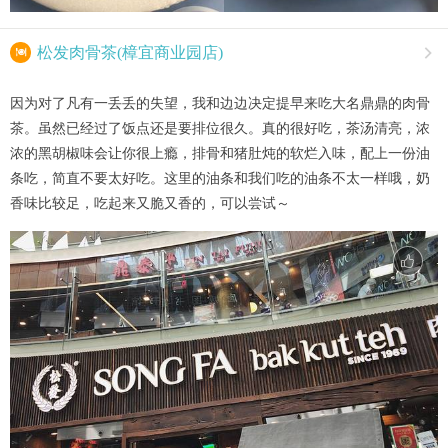

松发肉骨茶(樟宜商业园店)

因为对了凡有一丢丢的失望，我和边边决定提早来吃大名鼎鼎的肉骨
茶。虽然已经过了饭点还是要排位很久。真的很好吃，茶汤清亮，浓
浓的黑胡椒味会让你很上瘾，排骨和猪肚炖的软烂入味，配上一份油
条吃，简直不要太好吃。这里的油条和我们吃的油条不太一样哦，奶
香味比较足，吃起来又脆又香的，可以尝试～