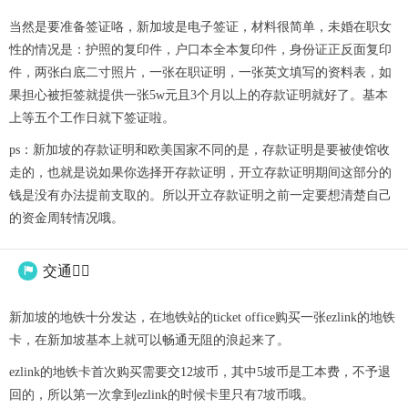
当然是要准备签证咯，新加坡是电子签证，材料很简单，未婚在职女
性的情况是：护照的复印件，户口本全本复印件，身份证正反面复印
件，两张白底二寸照片，一张在职证明，一张英文填写的资料表，如
果担心被拒签就提供一张5w元且3个月以上的存款证明就好了。基本
上等五个工作日就下签证啦。
ps：新加坡的存款证明和欧美国家不同的是，存款证明是要被使馆收
走的，也就是说如果你选择开存款证明，开立存款证明期间这部分的
钱是没有办法提前支取的。所以开立存款证明之前一定要想清楚自己
的资金周转情况哦。
交通🚴‍♀️

新加坡的地铁十分发达，在地铁站的ticket office购买一张ezlink的地铁
卡，在新加坡基本上就可以畅通无阻的浪起来了。
ezlink的地铁卡首次购买需要交12坡币，其中5坡币是工本费，不予退
回的，所以第一次拿到ezlink的时候卡里只有7坡币哦。