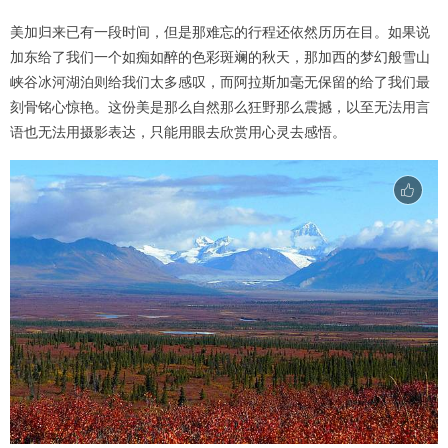
美加归来已有一段时间，但是那难忘的行程还依然历历在目。如果说
加东给了我们一个如痴如醉的色彩斑斓的秋天，那加西的梦幻般雪山
峡谷冰河湖泊则给我们太多感叹，而阿拉斯加毫无保留的给了我们最
刻骨铭心惊艳。这份美是那么自然那么狂野那么震撼，以至无法用言
语也无法用摄影表达，只能用眼去欣赏用心灵去感悟。