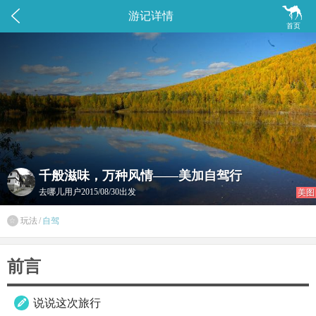


游记详情
首页
千般滋味，万种风情——美加自驾行
去哪儿用户
2015/08/30出发
美图
玩法
/
自驾

前言
说说这次旅行
