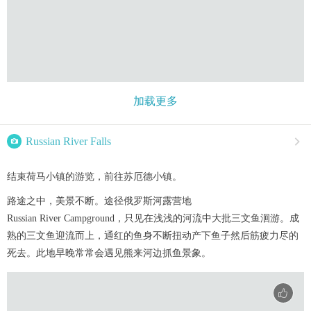
加载更多

Russian River Falls

结束荷马小镇的游览，前往苏厄德小镇。
路途之中，美景不断。途径俄罗斯河露营地
Russian River Campground，只见在浅浅的河流中大批三文鱼洄游。成
熟的三文鱼迎流而上，通红的鱼身不断扭动产下鱼子然后筋疲力尽的
死去。此地早晚常常会遇见熊来河边抓鱼景象。