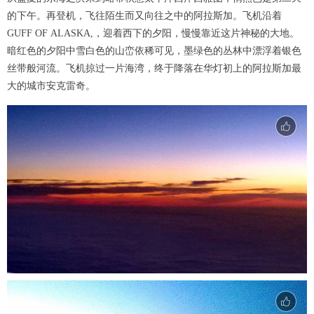
的下午。再登机，飞往陌生而又向往之中的阿拉斯加。飞机沿着
GUFF OF ALASKA,，迎着西下的夕阳，慢慢靠近这片神秘的大地。
暗红色的夕阳中雪白色的山峦依稀可见，墨绿色的丛林中漂浮着银色
丝带般河流。飞机掠过一片海湾，终于降落在华灯初上的阿拉斯加最
大的城市安克雷奇。