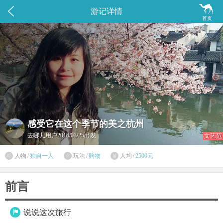


游记详情
首页
感受它在这个季节的美之杭州
去哪儿用户
2016/03/25出发
文艺范

人物
/
独自一人
玩法
/
购物
人均
/
2500元


前言
说说这次旅行
