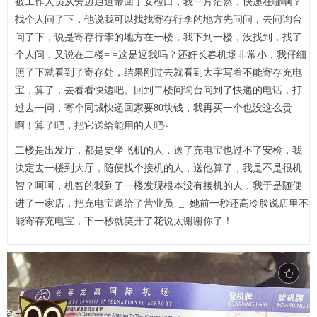
被工作人员从旁边通道带回了安检口，我一片茫然，快递在哪啊？
找个人问了下，他说我可以找找寄存行李的地方先问问，去问询台
问了下，说是寄存行李的地方在一楼，我下到一楼，没找到，找了
个人问，又说在二楼= =这是逗我吗？还好长春机场非常小，我仔细
照了下就看到了寄存处，结果刚过去就看到大字写着不能寄存充电
宝，算了，去看看快递吧。回到二楼问询台问到了快递的电话，打
过去一问，寄个同城快递回家要80块钱，我再买一个也没这么贵
啊！算了吧，把它送给能用的人吧~
二楼是出发厅，都是要坐飞机的人，送了充电宝也过不了安检，我
决定去一楼到大厅，随便找个接机的人，送他算了，我是不是很机
智？呵呵，机智的我到了一楼发现根本没有接机的人，我于是随便
进了一家店，把充电宝送给了营业员=_=她前一秒还高冷脸说店里不
能寄存充电宝，下一秒就笑开了花说太谢谢你了！