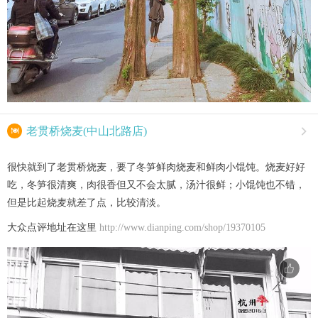

老贯桥烧麦(中山北路店)

很快就到了老贯桥烧麦，要了冬笋鲜肉烧麦和鲜肉小馄饨。烧麦好好
吃，冬笋很清爽，肉很香但又不会太腻，汤汁很鲜；小馄饨也不错，
但是比起烧麦就差了点，比较清淡。
大众点评地址在这里
http://www.dianping.com/shop/19370105