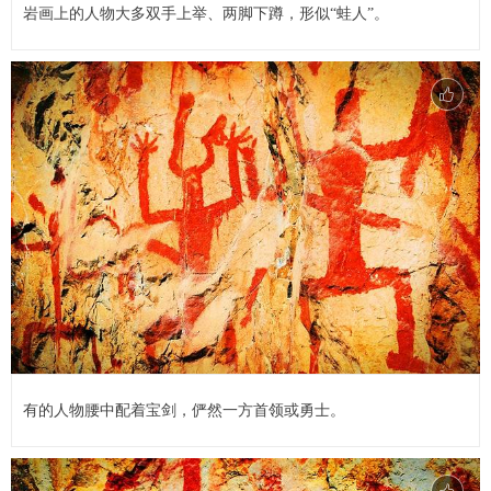
岩画上的人物大多双手上举、两脚下蹲，形似“蛙人”。
有的人物腰中配着宝剑，俨然一方首领或勇士。