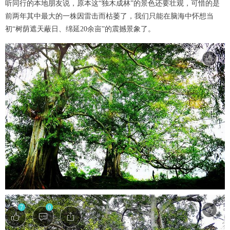
听同行的本地朋友说，原本这“独木成林”的景色还要壮观，可惜的是
前两年其中最大的一株因雷击而枯萎了，我们只能在脑海中怀想当
初“树荫遮天蔽日、绵延20余亩”的震撼景象了。
7
0