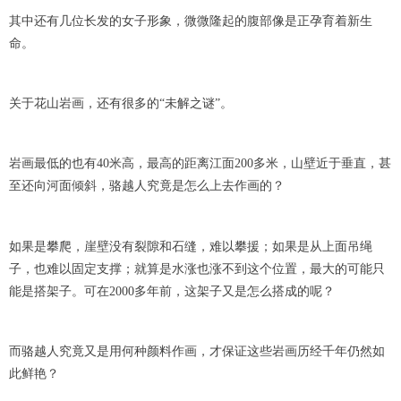
其中还有几位长发的女子形象，微微隆起的腹部像是正孕育着新生
命。
关于花山岩画，还有很多的“未解之谜”。
岩画最低的也有40米高，最高的距离江面200多米，山壁近于垂直，甚
至还向河面倾斜，骆越人究竟是怎么上去作画的？
如果是攀爬，崖壁没有裂隙和石缝，难以攀援；如果是从上面吊绳
子，也难以固定支撑；就算是水涨也涨不到这个位置，最大的可能只
能是搭架子。可在2000多年前，这架子又是怎么搭成的呢？
而骆越人究竟又是用何种颜料作画，才保证这些岩画历经千年仍然如
此鲜艳？