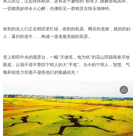
风儿吹过，泛起阵阵稻浪，还有若干趣怪的“稻草人”跳舞游戏其间，
一切都美妙得令人心醉，仿佛听见一群精灵在快乐地呻吟。
收割的农人们正在稻田里忙碌，收割的机器、晒谷的老妪，挑担的妇
人，暮归的老牛……构成一道道最美丽的风景。
登上稻田中央的观景台，一幅“天做笔，地为纸”的花山田园画卷尽收
眼底，让我不得不赞叹宁明人的大“手笔”。当今的宁明人，智慧、气
魄和创造力丝毫不逊色他们的骆越祖先！