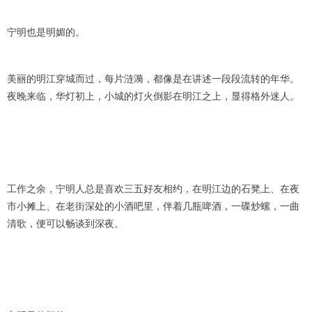
宁明也是明媚的。
美丽的明江穿城而过，每片涟漪，都像是在讲述一段段流转的年华。
夜晚来临，华灯初上，小城的灯火倒影在明江之上，显得格外迷人。
工作之余，宁明人总是喜欢三五好友相约，在明江边的石凳上、在夜
市小摊上、在老街深处的小酒吧里，伴着几瓶啤酒，一碟炒螺，一曲
清歌，便可以畅谈到深夜。