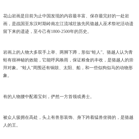
花山岩画是目前为止中国发现的内容最丰富、保存最完好的一处岩
画，是战国至东汉时期岭南左江流域壮族先民骆越人巫术祭祀活动遗
留下来的遗迹，至今己有1800-2500年的历史。
岩画上的人物大多双手上举、两脚下蹲，形似“蛙人”。骆越人认为青
蛙有很神秘的效能，它能呼风唤雨，保证粮食的丰收，是骆越人的崇
拜对象。“蛙人”周围还有铜鼓、太阳、船，和一些似狗似马的动物形
象。
有的人物腰中配着宝剑，俨然一方首领或勇士。
被众人簇拥在高处，头上有兽形装饰、身下跨着猛兽坐骑的，是骆越
人的王。