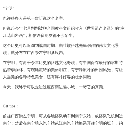
“宁明”
也许很多人是第一次听说这个名字。
但说起今年七月刚刚被联合国教科文组织收入《世界遗产名录》的“左
江花山岩画”，相信许多朋友都不会陌生。
这个历史可以追溯到战国时期、由壮族骆越先民创作的伟大文化景
观，就分布在广西崇左宁明县境内。
在宁明，有两千余年历史的骆越文化奇观，有中国保存最好的喀斯特
热带季雨林，有蜿蜒流转的美丽明江，有宁静质朴的田园风光，有让
人垂涎的各种特色美食，还有淳朴好客的壮乡同胞……
今天，我终于可以走进这座西南边陲小城，一睹它的真颜。
Cat tips：
前往广西崇左宁明，可从各地搭乘动车到南宁东站，或搭乘飞机到达
南宁；然后在南宁琅东汽车站或江南汽车站换乘开往宁明的班车，约