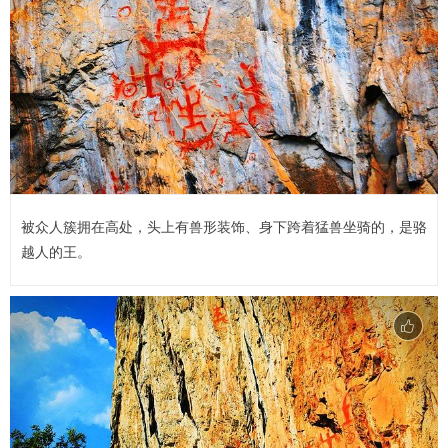
被众人簇拥在高处，头上有兽形装饰、身下跨着猛兽坐骑的，是骆
越人的王。