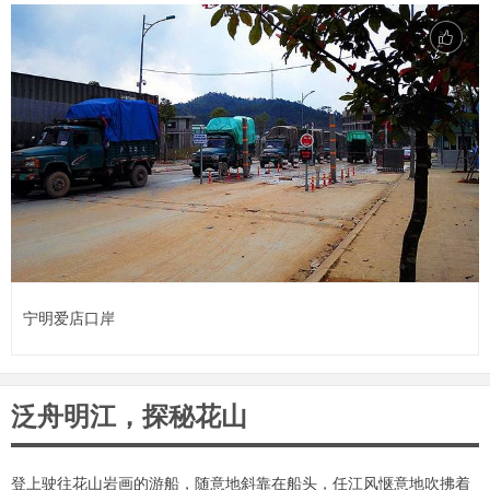
宁明爱店口岸
泛舟明江，探秘花山
登上驶往花山岩画的游船，随意地斜靠在船头，任江风惬意地吹拂着