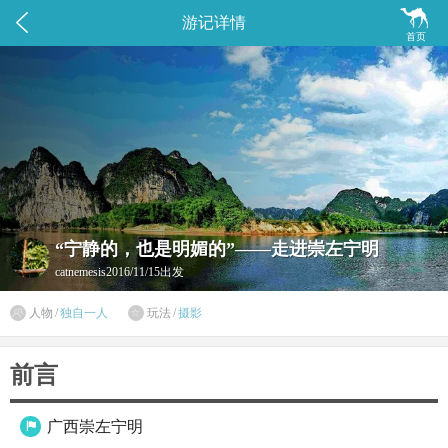


游记详情
首页
“宁静的，也是明媚的”——走进崇左宁明
catnemesis
2016/11/15出发

人物
/
独自一人
玩法
/
摄影

前言
广西崇左宁明
