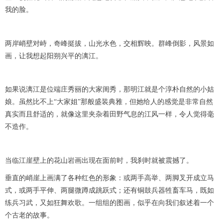
我的脸。
两岸峭壁对峙，奇峰挺拔，山光水色，交相辉映。群峰倒影，风景如
画，让我想起阳朔兴平的漓江。
如果说漓江是位端庄秀丽的大家闺秀，那明江就是个淳朴自然的小姑
娘。虽然比不上“大家姐”那般盛装典雅，但她给人的感觉是非常自然
真实而且舒适的，就像这里夹杂着田野气息的江风一样，令人觉得毫
不造作。
当临江崖壁上的花山岩画出现在面前时，我刹时就被震撼了。
垂直的峭崖上画满了各种红色的形象：或两手高举、两脚叉开成立马
式，或两手平伸、两腿微蹲成跳跃式；还有铜鼓兵器牲畜车马，既如
练兵习武，又如狂舞欢歌。一组组的图画，似乎在向我们叙述着一个
个古老的故事。