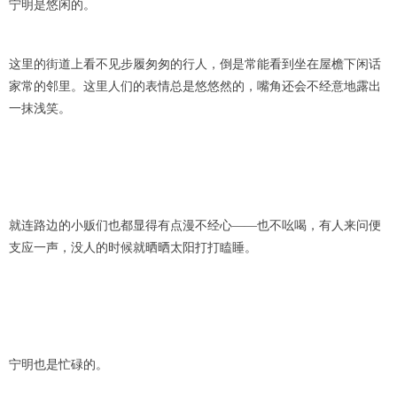
宁明是悠闲的。
这里的街道上看不见步履匆匆的行人，倒是常能看到坐在屋檐下闲话
家常的邻里。这里人们的表情总是悠悠然的，嘴角还会不经意地露出
一抹浅笑。
就连路边的小贩们也都显得有点漫不经心——也不吆喝，有人来问便
支应一声，没人的时候就晒晒太阳打打瞌睡。
宁明也是忙碌的。