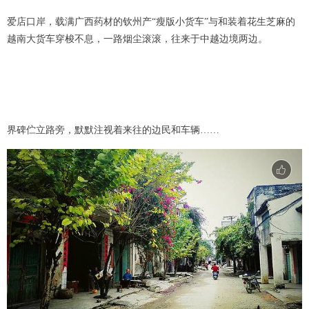
爱店口岸，载满广西药材的钦州产“瘦版小货车”与和装着花生芝麻的
越南大货车穿梭不息，一路烟尘滚滚，往来于中越边境两边。
界碑伫立路旁，默默注视着来往的边民和车辆……