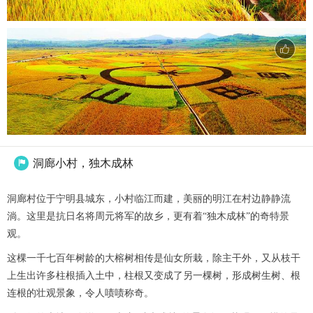
洞廊小村，独木成林

洞廊村位于宁明县城东，小村临江而建，美丽的明江在村边静静流
淌。这里是抗日名将周元将军的故乡，更有着“独木成林”的奇特景
观。
这棵一千七百年树龄的大榕树相传是仙女所栽，除主干外，又从枝干
上生出许多柱根插入土中，柱根又变成了另一棵树，形成树生树、根
连根的壮观景象，令人啧啧称奇。