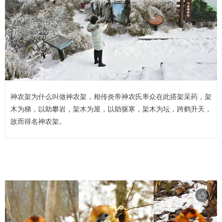
神农架为什么叫做神农架，相传炎帝神农氏率众在此搭架采药，架
木为梯，以助攀岩，架木为屋，以助驱寒，架木为坛，跨鹤升天，
故而得名神农架。