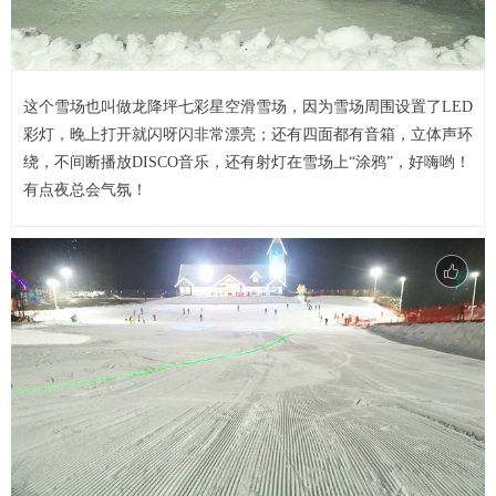
这个雪场也叫做龙降坪七彩星空滑雪场，因为雪场周围设置了LED
彩灯，晚上打开就闪呀闪非常漂亮；还有四面都有音箱，立体声环
绕，不间断播放DISCO音乐，还有射灯在雪场上“涂鸦”，好嗨哟！
有点夜总会气氛！