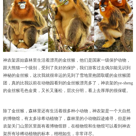
神农架原始森林里生活着漂亮的金丝猴，他们是国家一级保护动物，
跟大熊猫一个级别，受到了良好的保护，我们游客过去偶尔能见识到
神秘的金丝猴，这次我就很幸运的见到了雪地里抱团取暖的金丝猴团
团，真的比我以前在动物园看到的金丝猴漂亮多了，神农架的ye-sheng
的金丝猴毛色金黄，又长又蓬松，层次分明，看上去厚厚的很保暖。
除了金丝猴，森林里还有生活着很多种小动物，神农架是一个大自然
的博物馆，有太多珍希动植物了，森林里的小动物踪迹难寻，但是神
农架关门山景区里面有着博物馆群，在植物馆和生物馆可以看到神农
架所有珍稀动植物的标本，栩栩如生，非常详尽。