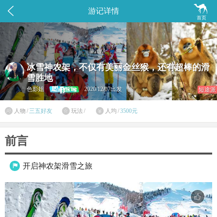


游记详情
首页
冰雪神农架，不仅有美丽金丝猴，还有超棒的滑
雪胜地
色影姐
2020/12/07出发
短途派

人物
/
三五好友
玩法
/
人均
/
3500元


前言
开启神农架滑雪之旅
