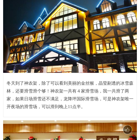
冬天到了神农架，除了可以看到美丽的金丝猴，晶莹剔透的冰雪森
林，还要滑雪滑个够！神农架一共有４家滑雪场，我一共滑了两
家，如果日场滑雪还不满足，龙降坪国际滑雪场，可是神农架唯一
开夜场的滑雪场，可以滑到晚上11点半。