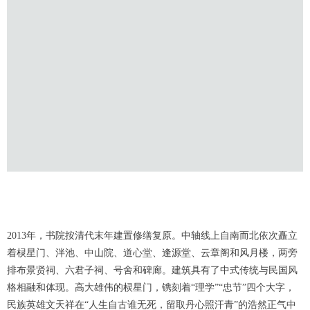
2013年，书院按清代末年建置修缮复原。中轴线上自南而北依次矗立
着棂星门、泮池、中山院、道心堂、逢源堂、云章阁和风月楼，两旁
排布景贤祠、六君子祠、号舍和碑廊。建筑具有了中式传统与民国风
格相融和体现。高大雄伟的棂星门，镌刻着“理学”“忠节”四个大字，
民族英雄文天祥在“人生自古谁无死，留取丹心照汗青”的浩然正气中