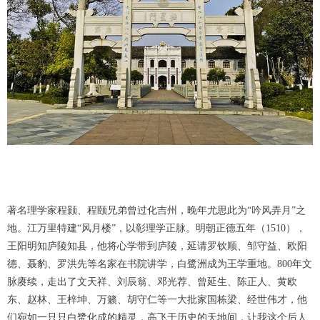
著名理学家程颢、程颐兄弟曾过化吉州，晚年尤思此为“吟风弄月”之
地。江万里特建“风月楼”，以彰理学正脉。明朝正德五年（1510），
王阳明知庐陵知县，他将心学带到庐陵，延请罗钦顺、邹守益、欧阳
德、聂豹、罗洪先等名家在书院讲学，白鹭洲成为王学重地。800年文
脉赓续，走出了文天祥、刘辰翁、邓光荐、曾延生、陈正人、黄欧
东、赵林、王梓坤、万籁、胡守仁等一大批家国栋梁、经世伟才，他
们宛如一只只白鹭化成的精灵，高飞于历史的天地间，让我这个后人