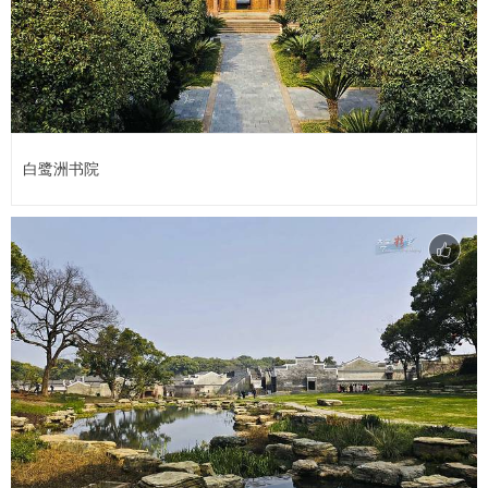
白鹭洲书院