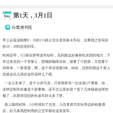
第1天，3月1日
白鹭洲书院

早上从温汤镇乘8：35的115路公交出发宜春火车站，去乘我之前买好
的10：30到吉安的车。
时间还早，115路在拐弯进车站时，见到路边好像有吃东西的地方，下
车过来见到一个华莱士，想喝杯咖啡没有，便要了个奶茶，又想要个
鸡骨串，一查美团，嘿，这个串还优惠3块，哈哈，没想到我这个老人
也挺会玩儿现在这些花样儿了呢。
一会儿车来了，是个小伊为克，只有我和另一位女孩2个乘客，哈，
这种定制车好像是个新事物，还不怎么受欢迎？贵了几块钱就这样舒
服了，比那些旧旧的长途车好太多了呀。
路上跑得好快，2小时就到了吉安，入住青原汽车站旁边的柏曼酒
店，好几条我想利用的公交车都在这里发车。