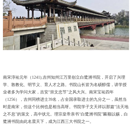
南宋淳祐元年（1241),吉州知州江万里创立白鹭洲书院，开启了兴理
学、敦教化、明节义、育人才之路。书院山长皆为名硕醇儒，讲学授
业者多为学问大家，吉安“崇文忠节”之风大兴。南宋宝祐四年
（1256），吉州同榜进士39名，占全国录取进士的九分之一，虽然当
时是南宋，但这个比例也是相当高呀。书院学子文天祥以那篇“法天地
之不息”的策文，高中状元。理宗皇帝亲书“白鹭洲书院”匾额以赐，白
鹭洲书院由此名震天下，成为江西三大书院之一。