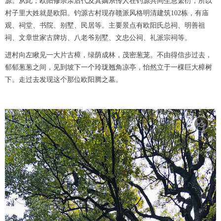
源。从此，欧阳修宗亲后代及其嫡系传人在钓源共同生息繁衍，所以
村子里大姓就是欧阳。钓源古村现存赣派风格明清建筑102栋，有庙
观、祠堂、书院、别墅、民居等。主要景点有欧阳氏总祠、明善祖
祠、文章世家古牌坊、八老爷别墅、文忠公祠、礼派宗祠等。
进村向左瞅见一大片古樟，绿荫成林，茂密葱茏。不由得信步过去，
郁郁葱葱之间，见到坡下一个玲珑翘角凉亭，怡然立于一棵巨大樟树
下。走过去发现这个那位欧阳腾之墓。