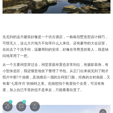
先见到的这片建筑好像是一个仿古酒店，一栋栋别墅造型设计精巧，
可惜无人，这么大片地方不知等什么人来住。还有豪华的大会议室，
在此去了个洗手间，温馨周到的安排，好像在等尊贵的客人，很是纳
闷地享用了一把。
从一个主要祠堂穿过去，祠堂里面布置也非常到位，有摄影装饰，有
小型休息区，我还惬意地坐下整理了书包。从正门出来就见到了刚才
照片中那7个池塘，及池塘后一溜的古祠堂门脸，经典的古村画面，又
有着“七星伴月”的独特之美。也很想找个角度拍个全景，可没有角
度，加上自已手里的也不是单反，只能看看欣赏了。
7
0