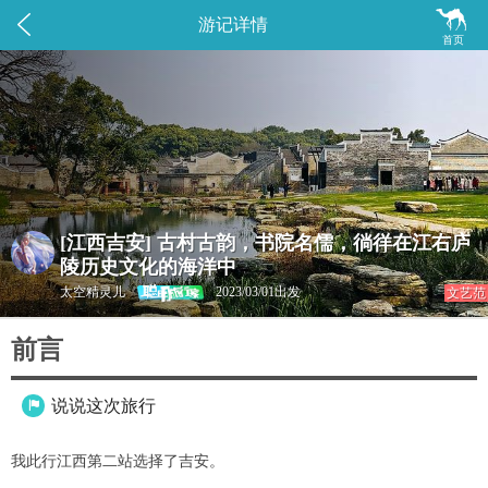


游记详情
首页
[江西吉安] 古村古韵，书院名儒，徜徉在江右庐
陵历史文化的海洋中
太空精灵儿
2023/03/01出发
文艺范
前言
说说这次旅行

我此行江西第二站选择了吉安。