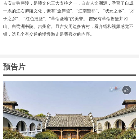
吉安古称庐陵，是赣文化三大支柱之一，自古人文渊源，孕育了自成
一系的江右庐陵文化，素有“金庐陵”、“江南望郡”、 “状元之乡”、“才
子之乡”、 “红色摇篮”、“革命圣地”的美誉。 吉安有革命摇篮井冈
山、白鹭洲书院、吉州窑。且吉安周边多古村，看介绍和视频感觉不
错，选几个有交通的慢慢游走是我喜欢的内容。
预告片