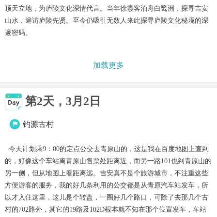
顶天立地，为庐陵文化深情代言。当年徐霞客泊舟白鹭洲，探寻吉安
山水，遍访庐陵先贤。至今仍吸引无数人来此探寻庐陵文化秘境的深
邃密码。
加载更多
第2天，3月2日
钓源古村

今天计划乘9：00的定点公交去青原山的，这是我在百度地图上查到
的，好像这个车站离青原山售票处距离近，而另一路101也到青原山的
另一侧，但从地图上看距离远。吉安真不是个旅游城市，不注重这些
方便游客的服务，我的好几条利用的公交都是从青原汽车站发车，所
以才入住这里，这儿是个转盘，一圈好几个路口，可除了去那几个古
村的702路外，其它的19路及102D根本就不知在那个位置发车，车站