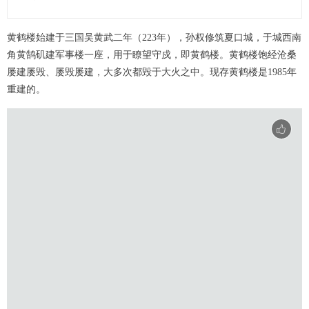
黄鹤楼始建于三国吴黄武二年（223年），孙权修筑夏口城，于城西南
角黄鹄矶建军事楼一座，用于瞭望守戍，即黄鹤楼。黄鹤楼饱经沧桑
屡建屡毁、屡毁屡建，大多次都毁于大火之中。现存黄鹤楼是1985年
重建的。