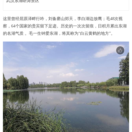
武汉东湖听涛景区
这里曾经屈原泽畔行吟，刘备磨山郊天，李白湖边放鹰；毛48次视
察，64个国家的贵宾留下足迹。历史的一次次留痕，日积月累出东湖
的名湖气质 。毛一生钟爱东湖，将其称为“白云黄鹤的地方”。