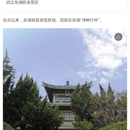
武汉东湖听涛景区
自古以来，东湖就是游览胜地。屈原在东湖“泽畔行吟”。