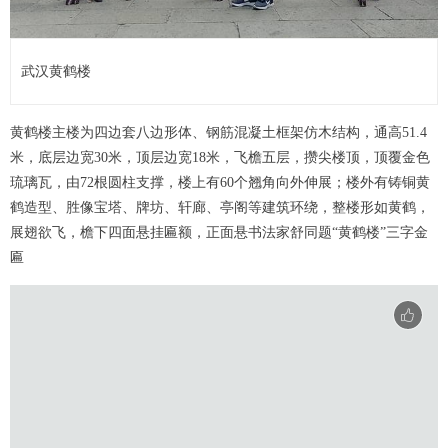
武汉黄鹤楼
黄鹤楼主楼为四边套八边形体、钢筋混凝土框架仿木结构，通高51.4
米，底层边宽30米，顶层边宽18米，飞檐五层，攒尖楼顶，顶覆金色
琉璃瓦，由72根圆柱支撑，楼上有60个翘角向外伸展；楼外有铸铜黄
鹤造型、胜像宝塔、牌坊、轩廊、亭阁等建筑环绕，整楼形如黄鹤，
展翅欲飞，檐下四面悬挂匾额，正面悬书法家舒同题“黄鹤楼”三字金
匾