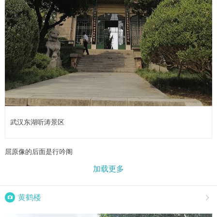
武汉东湖听涛景区
屈原像的后面是行吟阁
加载更多

黄鹤楼
