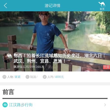


游记详情
首页
鄂西！沿着长江流域感知历史变迁。湖北六日：
武汉、荆州、宜昌、恩施！
飘渺瑞云
2021/09/24出发
干货

人物
/
家庭
玩法
/
人均
/
4000元


前言

江汉路步行街
