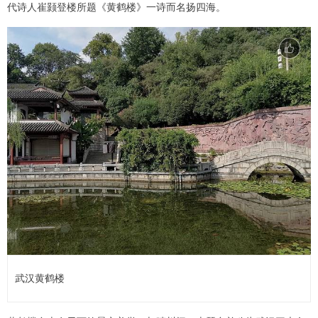
代诗人崔颢登楼所题《黄鹤楼》一诗而名扬四海。
武汉黄鹤楼