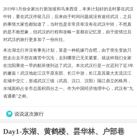
2019年1月份全家出行新加坡和马来西亚，本来计划好的去时要在武汉
中转，要在武汉停留几日，后来由于时间问题就没有途径武汉，之后
的事情大家也都知道了，当时也是非常庆幸没有在武汉中转，不然真
的是不敢想象，但武汉的行程和攻略一直都在记忆里，由于疫情过后
对武汉的旅行更多加了一份向往。
本次湖北行并没有事先计划，算是一种机缘巧合吧，由于突生变故只
想走出去不想在痛苦中沉沦，去到哪里已无关紧要。就这样我们全家
在沈阳乘坐一早的航班便到达了武汉。本次武汉行是一次迟到了近3年
的邂逅！武汉地处江汉平原东部、长江中游，长江及其最大支流汉江
在城中交汇，形成武汉三镇（武昌、汉口、汉阳）隔江鼎立的格局，
水域面积占全市总面积四分之一。作为中国经济地理中心，武汉有“九
省通衢”之称。
说说这次旅行

Day1-东湖、黄鹤楼、昙华林、户部巷