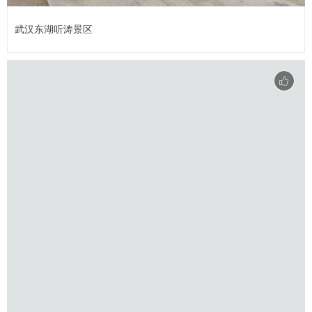
武汉东湖听涛景区