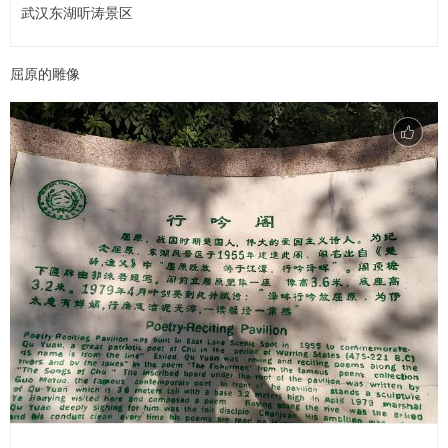
武汉东湖听涛景区
屈原的雕像