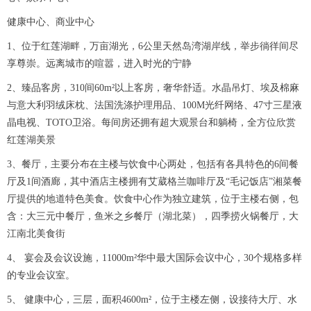
健康中心、商业中心
1、位于红莲湖畔，万亩湖光，6公里天然岛湾湖岸线，举步徜徉间尽
享尊崇。远离城市的喧嚣，进入时光的宁静
2、臻品客房，310间60m²以上客房，奢华舒适。水晶吊灯、埃及棉麻
与意大利羽绒床枕、法国洗涤护理用品、100M光纤网络、47寸三星液
晶电视、TOTO卫浴。每间房还拥有超大观景台和躺椅，全方位欣赏
红莲湖美景
3、餐厅，主要分布在主楼与饮食中心两处，包括有各具特色的6间餐
厅及1间酒廊，其中酒店主楼拥有艾葳格兰咖啡厅及“毛记饭店”湘菜餐
厅提供的地道特色美食。饮食中心作为独立建筑，位于主楼右侧，包
含：大三元中餐厅，鱼米之乡餐厅（湖北菜），四季捞火锅餐厅，大
江南北美食街
4、 宴会及会议设施，11000m²华中最大国际会议中心，30个规格多样
的专业会议室。
5、 健康中心，三层，面积4600m²，位于主楼左侧，设接待大厅、水