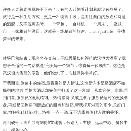
许多人走着走着就停不下来了，有的人计划着计划着就没有然后了。
旅行是一种生活方式，更是一种调剂手段，是向往自由的放逐和诗意
的洒脱，又不脱离实际。一个背包，一台相机，一个周末，一座城
市，一家雅致的酒店，这就是一场精致的旅途。That’s just life，寻找
梦里的未来。
体验已然结束，现今坐在桌前，仔细思量如何评价武汉恒大酒店？我
想最合适的一句话就是“完美每一个细节，惊喜每一位顾客”，这也是
武汉恒大酒店的宗旨，他们做到了，而且做得非常好。
于我而言,旅途中的住宿,最看重的是人情味,这也是许多星级酒店不如
民宿的地方,而恒大酒店却完美的打破了这一常规：从欢迎信、水果,再
到门童,服务员的彬彬有礼、热情接待,又或是餐厅服务员适时的更换餐
盘,再或是回到房间摆放好的甜点和酸奶,帮我撑开淋雨的雨伞,关好门
窗,放好拖鞋鞋垫,挂上浴袍,一点一滴,无不透露着体贴入微的关怀。
再到硬件：酒店共有6栋独立建筑，分别为：主楼、运动中心、餐饮中
心、娱乐中心、