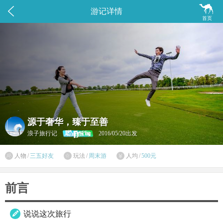


游记详情
首页
源于奢华，臻于至善
浪子旅行记
2016/05/20出发

人物
/
三五好友
玩法
/
周末游
人均
/
500元


前言
说说这次旅行
