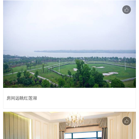
房间远眺红莲湖