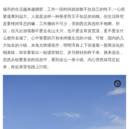
城市的生活越来越拥挤，工作一段时间就按耐不住自己的性子,一心想
要逃离到远方。人就是这样一种善变而又不知足的动物。但生活终究
是要维持常态的嘛，工作搬砖不可少，否则西北风也吃不饱啊。所
以，但凡出游我都不爱去名山大川，也不爱去草原荒漠，更不爱去什
么都市名城了。心中挚爱的只有休闲慢生活的小镇。可惜，国内的几
大知名的小镇，未免太矫揉造作，明明浑身上下弥漫着一股商业化的
铜臭味，却非要装出一副遗世独立、岁月静好的样子来。挑来选去，
忽然从纷繁复杂的信息中，看到这么一座小镇。内心突然就笃定起
来，拎起来背包踏上行程。