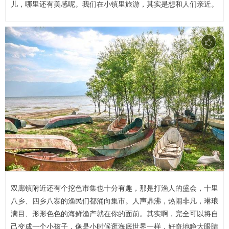
儿，哪里还有美感呢。我们在小镇里旅游，其实是想和人们亲近。
双廊镇附近还有个挖色市集也十分有趣，那是打渔人的盛会，十里
八乡、四乡八寨的渔民们都涌向集市。人声鼎沸，热闹非凡，琳琅
满目、形形色色的海鲜渔产就在你的面前。其实啊，完全可以将自
己变成一个小孩子，像是小时候逛海底世界一样，好奇地睁大眼睛