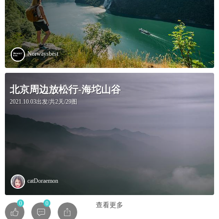
Norwaysbest
北京周边放松行-海坨山谷
2021.10.03出发/共2天/29图
catDoraemon
0
0
查看更多