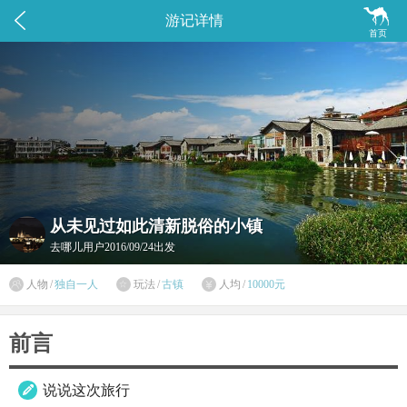


游记详情
首页
从未见过如此清新脱俗的小镇
去哪儿用户
2016/09/24出发

人物
/
独自一人
玩法
/
古镇
人均
/
10000元


前言
说说这次旅行
