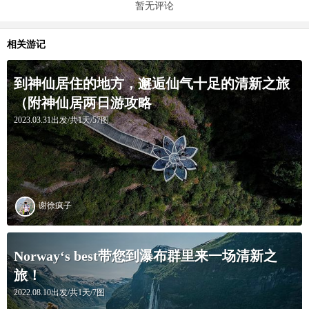
暂无评论
相关游记
到神仙居住的地方，邂逅仙气十足的清新之旅
（附神仙居两日游攻略
2023.03.31出发/共1天/57图
谢徐疯子
Norway‘s best带您到瀑布群里来一场清新之
旅！
2022.08.10出发/共1天/7图