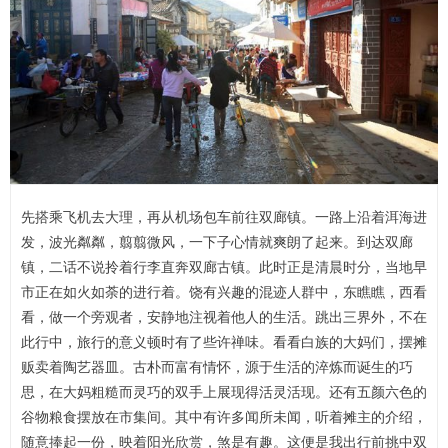
先搭乘飞机去大理，再从机场包车前往双廊镇。一路上沿着洱海进
发，波光粼粼，翦翦微风，一下子心情就爽朗了起来。到达双廊
镇，二话不说拎着行李直奔双廊古镇。此时正是清晨时分，当地早
市正在如火如荼的进行着。饶有兴趣的混迹人群中，东瞧瞧，西看
看，做一个旁观者，安静地注视着他人的生活。跳出三界外，不在
此行中，旅行的意义顿时有了些许禅味。看看白族的大妈们，摆摊
贩卖着陶艺器皿。古朴而富有情怀，源于生活的淬炼而诞生的巧
思，在大妈粗糙而灵巧的双手上展现得活灵活现。还有五颜六色的
谷物粮食摆放在市集间。其中有许多闻所未闻，听着摊主的介绍，
随意捧起一份，映着阳光欣赏，煞是有趣。这便是我出行前挑中双